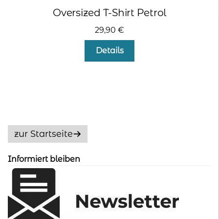
Oversized T-Shirt Petrol
29,90
€
Dieses
Details
Produkt
weist
mehrere
Varianten
auf.
Die
Optionen
zur Startseite
können
auf
Informiert bleiben
der
Produktseite
gewählt
werden