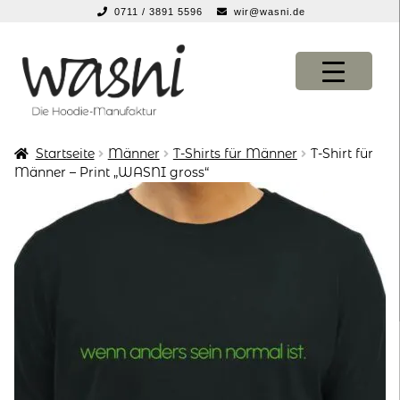
0711 / 3891 5596
wir@wasni.de
springen
Zur
Zum
Navigation
Inhalt
springen
springen
Startseite
Männer
T-Shirts für Männer
T-Shirt für
KONFIGURATOR
KONFIGURATOR
Männer – Print „WASNI gross“
SHOP
SHOP
über uns
über uns
vor ort
vor ort
service
service
suche