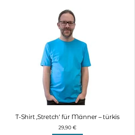
Varianten
auf.
Die
Optionen
können
auf
der
Produktseite
gewählt
werden
T-Shirt ‚Stretch‘ für Männer – türkis
29,90
€