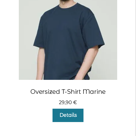
Oversized T-Shirt Marine
29,90
€
Dieses
Details
Produkt
weist
mehrere