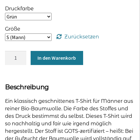
Druckfarbe
Größe
Zurücksetzen
T-
In den Warenkorb
Shirt
für
Männer
-
Beschreibung
Print
"WASNI
Ein klassisch geschnittenes T-Shirt für Männer aus
gross"
reiner Bio-Baumwolle. Die Farbe des Stoffes und
Menge
des Druck bestimmst du selbst. Dieses T-Shirt wird
so nachhaltig und fair wie irgend möglich
hergestellt. Der Stoff ist GOTS-zertifiziert – heißt: Bei
der Aufzucht der Baumwolle wird vollständig auf