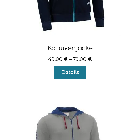
Kapuzenjacke
49,00
€
–
79,00
€
Dieses
Details
Produkt
weist
mehrere
Varianten
auf.
Die
Optionen
können
auf