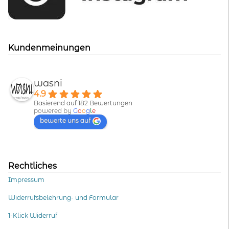
Kundenmeinungen
wasni
4.9
Basierend auf 182 Bewertungen
powered by
G
o
o
g
l
e
bewerte uns auf
Rechtliches
Impressum
Widerrufsbelehrung- und Formular
1-Klick Widerruf