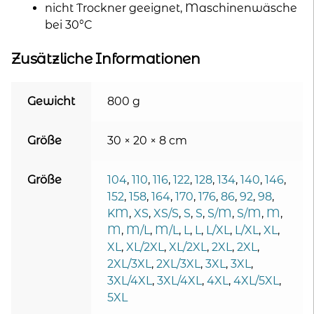
nicht Trockner geeignet, Maschinenwäsche
bei 30°C
Zusätzliche Informationen
Gewicht
800 g
Größe
30 × 20 × 8 cm
Größe
104
,
110
,
116
,
122
,
128
,
134
,
140
,
146
,
152
,
158
,
164
,
170
,
176
,
86
,
92
,
98
,
KM
,
XS
,
XS/S
,
S
,
S
,
S/M
,
S/M
,
M
,
M
,
M/L
,
M/L
,
L
,
L
,
L/XL
,
L/XL
,
XL
,
XL
,
XL/2XL
,
XL/2XL
,
2XL
,
2XL
,
2XL/3XL
,
2XL/3XL
,
3XL
,
3XL
,
3XL/4XL
,
3XL/4XL
,
4XL
,
4XL/5XL
,
5XL