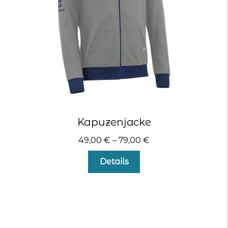
der
Produktseite
gewählt
werden
Kapuzenjacke
49,00
€
–
79,00
€
Dieses
Details
Produkt
weist
mehrere
Varianten
auf.