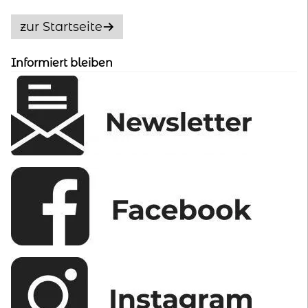
Die
Optionen
zur Startseite
können
auf
Informiert bleiben
der
Produktseite
gewählt
werden