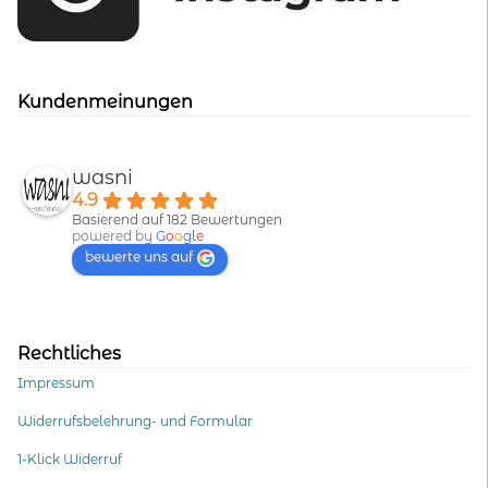
Kundenmeinungen
wasni
4.9
Basierend auf 182 Bewertungen
powered by
G
o
o
g
l
e
bewerte uns auf
Rechtliches
Impressum
Widerrufsbelehrung- und Formular
1-Klick Widerruf