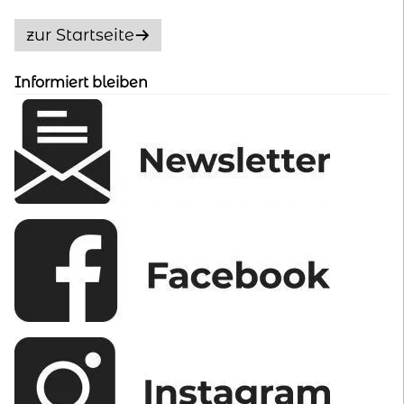
Die
Optionen
zur Startseite
können
auf
Informiert bleiben
der
Produktseite
gewählt
werden