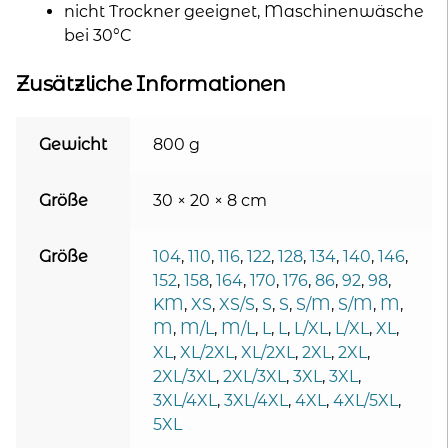
nicht Trockner geeignet, Maschinenwäsche
bei 30°C
Zusätzliche Informationen
Gewicht
800 g
Größe
30 × 20 × 8 cm
Größe
104
,
110
,
116
,
122
,
128
,
134
,
140
,
146
,
152
,
158
,
164
,
170
,
176
,
86
,
92
,
98
,
KM
,
XS
,
XS/S
,
S
,
S
,
S/M
,
S/M
,
M
,
M
,
M/L
,
M/L
,
L
,
L
,
L/XL
,
L/XL
,
XL
,
XL
,
XL/2XL
,
XL/2XL
,
2XL
,
2XL
,
2XL/3XL
,
2XL/3XL
,
3XL
,
3XL
,
3XL/4XL
,
3XL/4XL
,
4XL
,
4XL/5XL
,
5XL