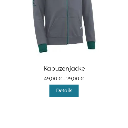
der
Produktseite
gewählt
werden
Kapuzenjacke
49,00
€
–
79,00
€
Dieses
Details
Produkt
weist
mehrere
Varianten
auf.