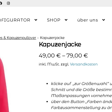
NFIGURATOR
SHOP
über uns
s & Kapuzenpullover
Kapuzenjacke
Kapuzenjacke
49,00
€
–
79,00
€
inkl. MwSt.
zzgl.
Versandkosten
klicke auf „zur Größenwahl“ 
Schnitt und die Größe bestim
Maßanpassungen vornehme
über den Button „Farben änder
Farbzusammenstellung zu änd