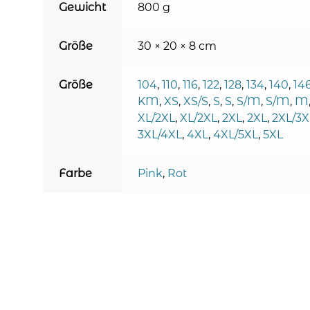
Gewicht
800 g
Größe
30 × 20 × 8 cm
Größe
104
,
110
,
116
,
122
,
128
,
134
,
140
,
14
KM
,
XS
,
XS/S
,
S
,
S
,
S/M
,
S/M
,
M
XL/2XL
,
XL/2XL
,
2XL
,
2XL
,
2XL/3X
3XL/4XL
,
4XL
,
4XL/5XL
,
5XL
Farbe
Pink
,
Rot