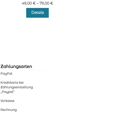
49,00
€
–
79,00
€
Dieses
Details
Produkt
weist
mehrere
Varianten
auf.
Die
Optionen
können
auf
der
Zahlungsarten
Produktseite
PayPal
gewählt
werden
Kreditkarte bei
Zahlungseinstellung
„Paypal“
Vorkasse
Rechnung