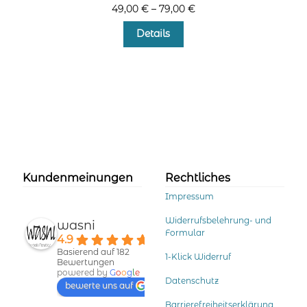
49,00
€
–
79,00
€
Dieses
Details
Produkt
weist
mehrere
Varianten
auf.
Die
Optionen
können
auf
der
Kundenmeinungen
Rechtliches
Produktseite
Impressum
gewählt
werden
Widerrufsbelehrung- und
wasni
Formular
4.9
Basierend auf 182
1-Klick Widerruf
Bewertungen
powered by
G
o
o
g
l
e
Datenschutz
bewerte uns auf
Barrierefreiheitserklärung