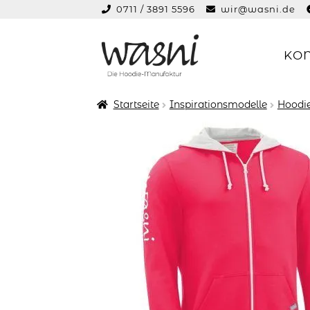
0711 / 3891 5596
wir@wasni.de
springen
KO
Zur
Zum
Navigation
Inhalt
springen
springen
Startseite
Inspirationsmodelle
Hoodie