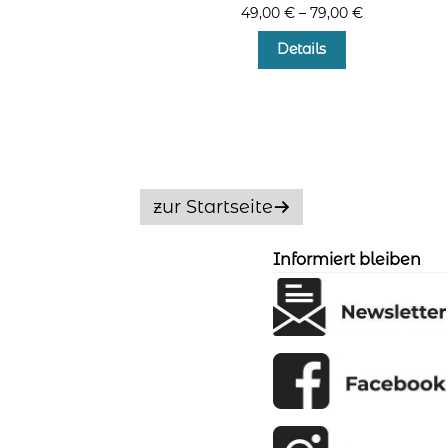
49,00
€
–
79,00
€
Dieses
Details
Produkt
weist
mehrere
Varianten
auf.
Die
Optionen
zur Startseite
können
auf
der
Informiert bleiben
Produktseite
gewählt
werden