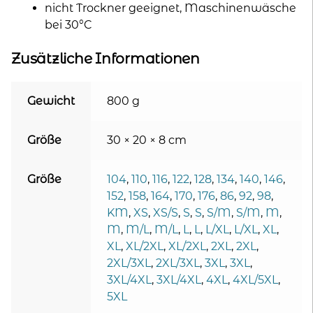
nicht Trockner geeignet, Maschinenwäsche
bei 30°C
Zusätzliche Informationen
Gewicht
800 g
Größe
30 × 20 × 8 cm
Größe
104
,
110
,
116
,
122
,
128
,
134
,
140
,
146
,
152
,
158
,
164
,
170
,
176
,
86
,
92
,
98
,
KM
,
XS
,
XS/S
,
S
,
S
,
S/M
,
S/M
,
M
,
M
,
M/L
,
M/L
,
L
,
L
,
L/XL
,
L/XL
,
XL
,
XL
,
XL/2XL
,
XL/2XL
,
2XL
,
2XL
,
2XL/3XL
,
2XL/3XL
,
3XL
,
3XL
,
3XL/4XL
,
3XL/4XL
,
4XL
,
4XL/5XL
,
5XL