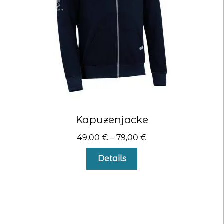
der
Produktseite
gewählt
werden
Kapuzenjacke
49,00
€
–
79,00
€
Dieses
Details
Produkt
weist
mehrere
Varianten
auf.