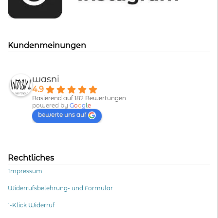
Kundenmeinungen
wasni
4.9
Basierend auf 182 Bewertungen
powered by
G
o
o
g
l
e
bewerte uns auf
Rechtliches
Impressum
Widerrufsbelehrung- und Formular
1-Klick Widerruf