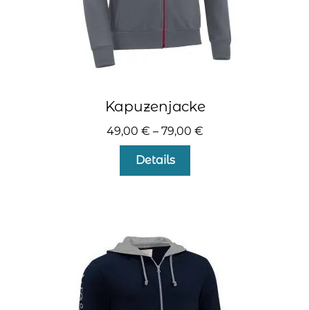
Kapuzenjacke
49,00
€
–
79,00
€
Dieses
Details
Produkt
weist
mehrere
Varianten
auf.
Die
Optionen
können
auf