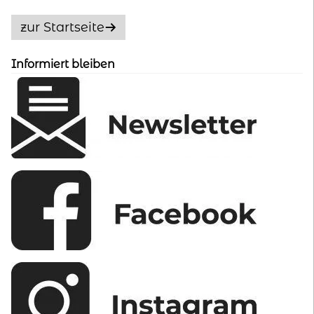
Die
Optionen
zur Startseite
können
auf
Informiert bleiben
der
Produktseite
gewählt
werden