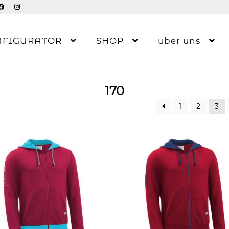
NFIGURATOR
SHOP
über uns
170
1
2
3