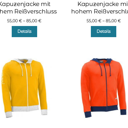
Kapuzenjacke mit
Kapuzenjacke mi
hem Reißverschluss
hohem Reißverschl
55,00
€
–
85,00
€
55,00
€
–
85,00
€
Dieses
Diese
Details
Details
Produkt
Produ
weist
weist
mehrere
mehr
Varianten
Varia
auf.
auf.
Die
Die
Optionen
Optio
können
könn
auf
auf
der
der
Produktseite
Produ
gewählt
gewä
werden
werd