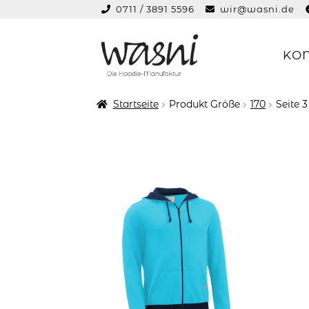
0711 / 3891 5596
wir@wasni.de
springen
KO
Zur
Zum
Navigation
Inhalt
springen
springen
Startseite
Produkt Größe
170
Seite 3