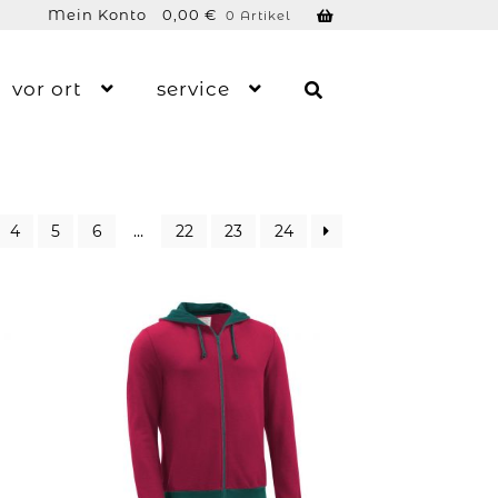
Mein Konto
0,00
€
0 Artikel
vor ort
service
4
5
6
…
22
23
24