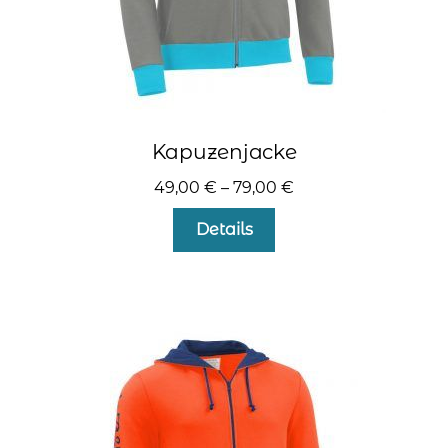
Kapuzenjacke
49,00
€
–
79,00
€
Dieses
Details
Produkt
weist
mehrere
Varianten
auf.
Die
Optionen
können
auf