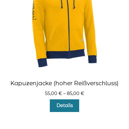
können
auf
der
Produktseite
gewählt
werden
Kapuzenjacke (hoher Reißverschluss)
55,00
€
–
85,00
€
Dieses
Details
Produkt
weist
mehrere