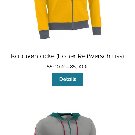
gewählt
werden
Kapuzenjacke (hoher Reißverschluss)
55,00
€
–
85,00
€
Dieses
Details
Produkt
weist
mehrere
Varianten
auf.
Die
Optionen
können