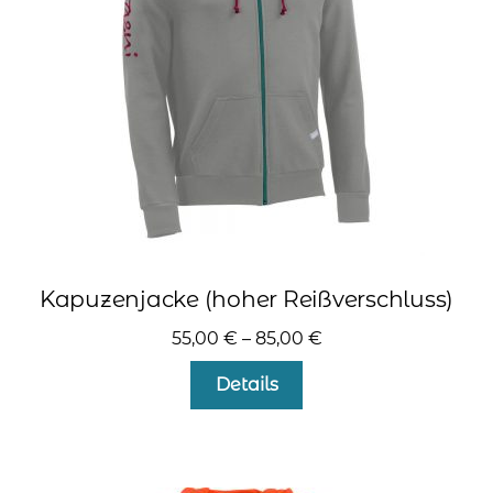
auf
der
Produktseite
gewählt
werden
Kapuzenjacke (hoher Reißverschluss)
55,00
€
–
85,00
€
Dieses
Details
Produkt
weist
mehrere
Varianten