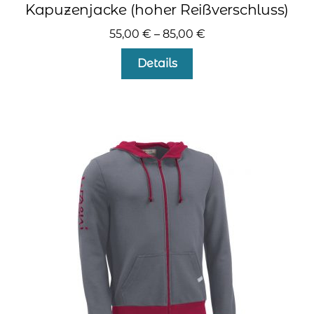
Kapuzenjacke (hoher Reißverschluss)
55,00
€
–
85,00
€
Dieses
Details
Produkt
weist
mehrere
Varianten
auf.
Die
Optionen
können
auf
der
Produktseite
gewählt
werden