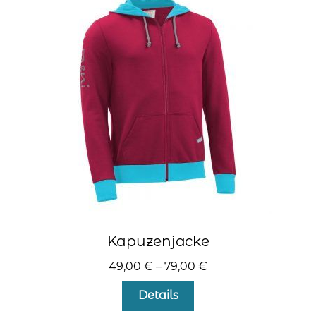
Die
Optionen
können
auf
der
Produktseite
gewählt
werden
Kapuzenjacke
49,00
€
–
79,00
€
Dieses
Details
Produkt