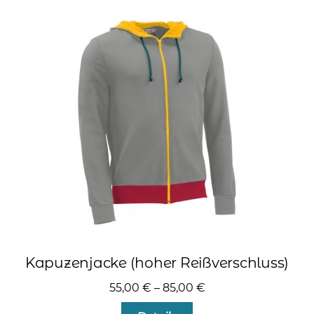
Varianten
auf.
Die
Optionen
können
auf
der
Produktseite
gewählt
werden
Kapuzenjacke (hoher Reißverschluss)
55,00
€
–
85,00
€
Dieses