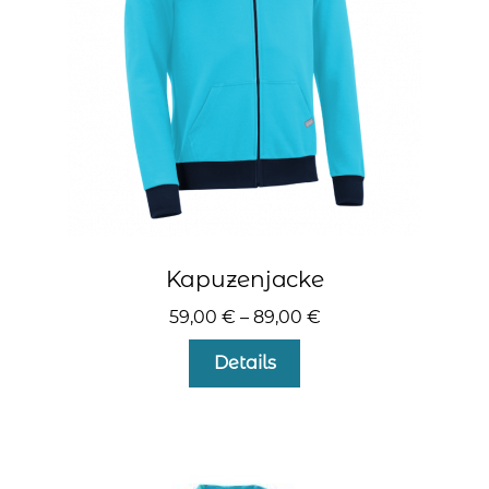
kontakt
home
Kapuzenjacke
59,00
€
–
89,00
€
Dieses
Details
Produkt
weist
mehrere
Varianten
auf.