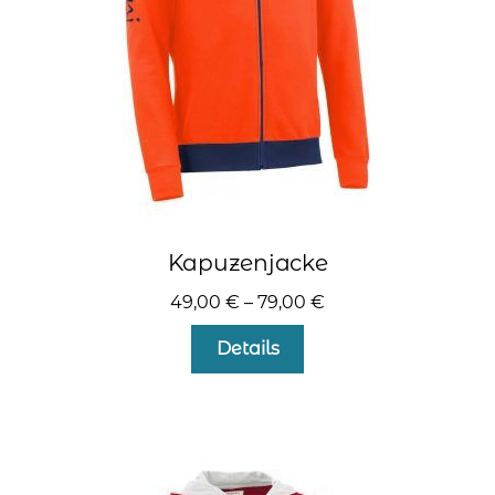
der
Produktseite
gewählt
werden
Kapuzenjacke
49,00
€
–
79,00
€
Dieses
Details
Produkt
weist
mehrere
Varianten
auf.