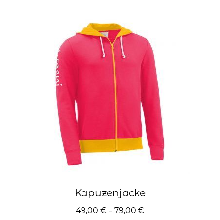
Varianten
auf.
Die
Optionen
können
auf
der
Produktseite
gewählt
werden
Kapuzenjacke
49,00
€
–
79,00
€