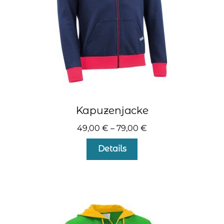
Produktseite
gewählt
werden
Kapuzenjacke
49,00
€
–
79,00
€
Dieses
Details
Produkt
weist
mehrere
Varianten
auf.
Die