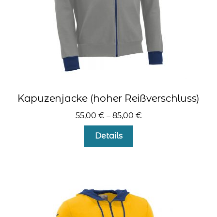
gewählt
werden
Kapuzenjacke (hoher Reißverschluss)
55,00
€
–
85,00
€
Dieses
Details
Produkt
weist
mehrere
Varianten
auf.
Die
Optionen