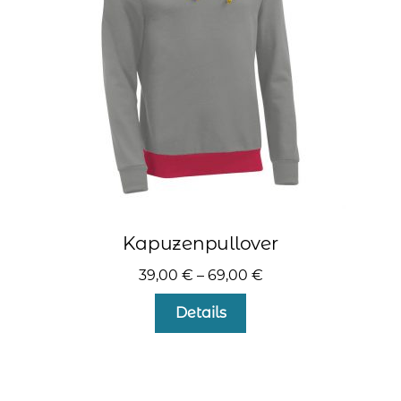
auf
der
Produktseite
gewählt
werden
Kapuzenpullover
39,00
€
–
69,00
€
Dieses
Details
Produkt
weist
mehrere
Varianten