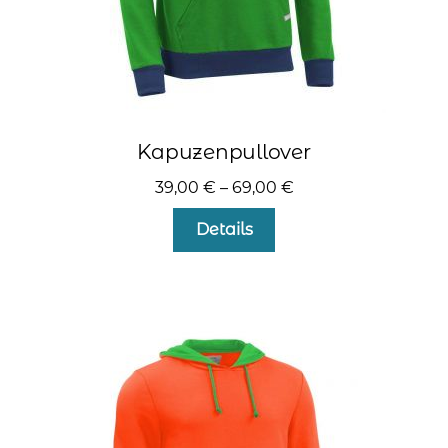
Kapuzenpullover
39,00
€
–
69,00
€
Dieses
Details
Produkt
weist
mehrere
Varianten
auf.
Die
Optionen
können
auf