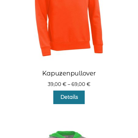
der
Produktseite
gewählt
werden
Kapuzenpullover
39,00
€
–
69,00
€
Dieses
Details
Produkt
weist
mehrere
Varianten
auf.