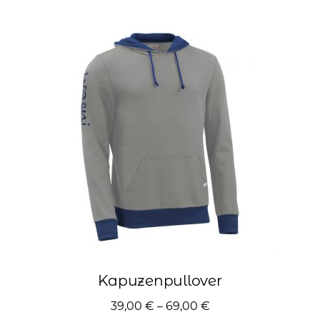
Varianten
auf.
Die
Optionen
können
auf
der
Produktseite
gewählt
werden
Kapuzenpullover
39,00
€
–
69,00
€