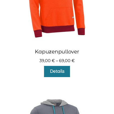
gewählt
werden
Kapuzenpullover
39,00
€
–
69,00
€
Dieses
Details
Produkt
weist
mehrere
Varianten
auf.
Die
Optionen