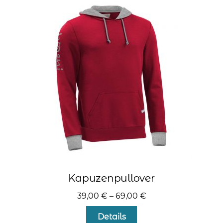
auf.
Die
Optionen
können
auf
der
Produktseite
gewählt
werden
Kapuzenpullover
39,00
€
–
69,00
€
Dieses
Details