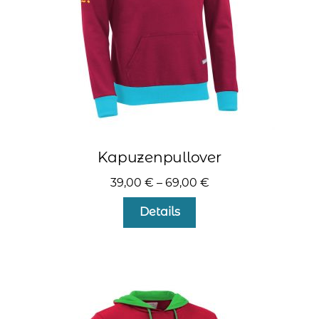
Produktseite
gewählt
werden
Kapuzenpullover
39,00
€
–
69,00
€
Dieses
Details
Produkt
weist
mehrere
Varianten
auf.
Die