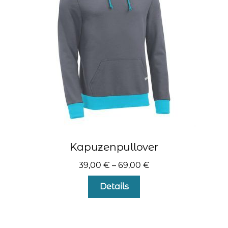
können
auf
der
Produktseite
gewählt
werden
Kapuzenpullover
39,00
€
–
69,00
€
Dieses
Details
Produkt
weist
mehrere