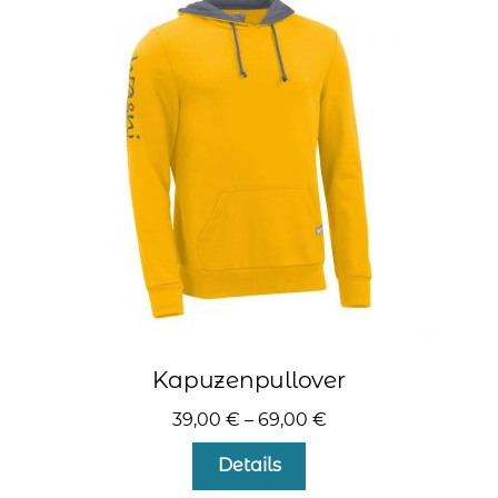
Die
Optionen
können
auf
der
Produktseite
gewählt
werden
Kapuzenpullover
39,00
€
–
69,00
€
Dieses
Details
Produkt