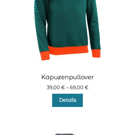
kontakt
home
Kapuzenpullover
39,00
€
–
69,00
€
Dieses
Details
Produkt
weist
mehrere
Varianten
auf.