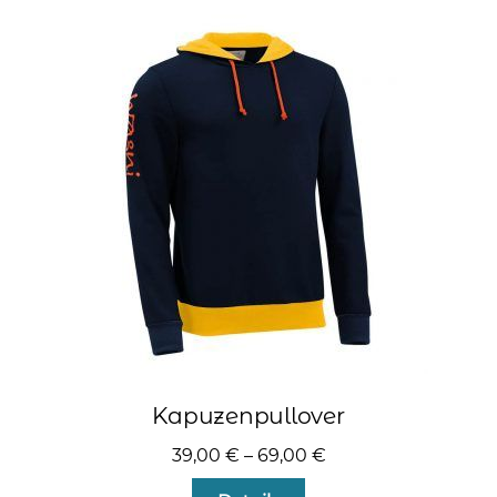
Varianten
auf.
Die
Optionen
können
auf
der
Produktseite
gewählt
werden
Kapuzenpullover
39,00
€
–
69,00
€
Dieses