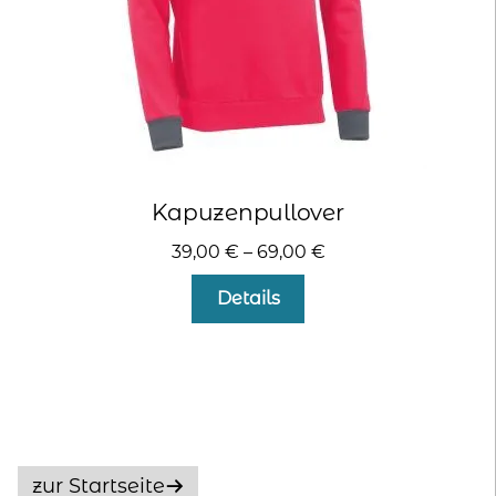
gewählt
werden
Kapuzenpullover
39,00
€
–
69,00
€
Dieses
Details
Produkt
weist
mehrere
Varianten
auf.
Die
Optionen
zur Startseite