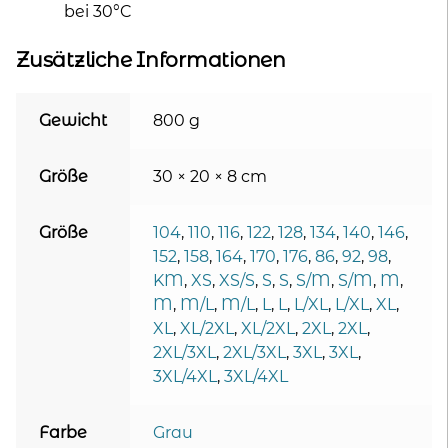
bei 30°C
Zusätzliche Informationen
Gewicht
800 g
Größe
30 × 20 × 8 cm
Größe
104
,
110
,
116
,
122
,
128
,
134
,
140
,
146
,
152
,
158
,
164
,
170
,
176
,
86
,
92
,
98
,
KM
,
XS
,
XS/S
,
S
,
S
,
S/M
,
S/M
,
M
,
M
,
M/L
,
M/L
,
L
,
L
,
L/XL
,
L/XL
,
XL
,
XL
,
XL/2XL
,
XL/2XL
,
2XL
,
2XL
,
2XL/3XL
,
2XL/3XL
,
3XL
,
3XL
,
3XL/4XL
,
3XL/4XL
Farbe
Grau