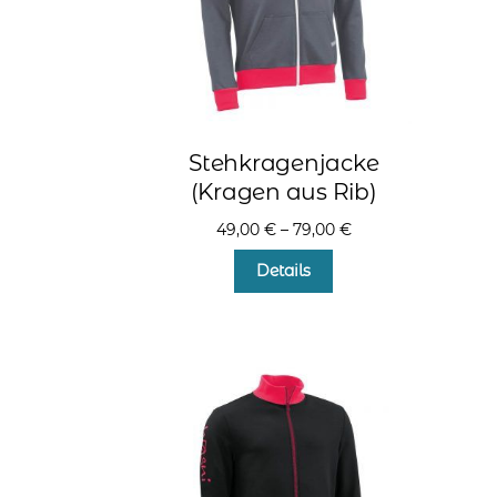
Produktseite
gewählt
werden
Stehkragenjacke
(Kragen aus Rib)
49,00
€
–
79,00
€
Dieses
Details
Produkt
weist
mehrere
Varianten
auf.
Die
Optionen
können
auf
der