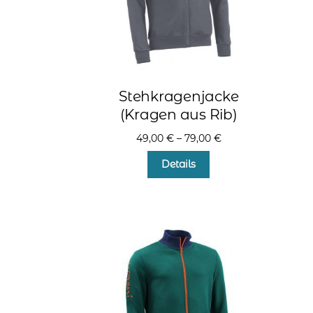
Produktseite
gewählt
werden
Stehkragenjacke
(Kragen aus Rib)
49,00
€
–
79,00
€
Dieses
Details
Produkt
weist
mehrere
Varianten
auf.
Die
Optionen
können
auf
der