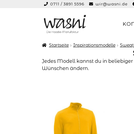
0711 / 3891 5596
wir@wasni.de
springen
KO
Zur
Zum
Navigation
Inhalt
springen
springen
Startseite
Inspirationsmodelle
Sweat
Jedes Modell kannst du in beliebiger
Wünschen ändern.