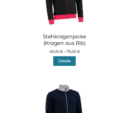
Produktseite
gewählt
werden
Stehkragenjacke
(Kragen aus Rib)
49,00
€
–
79,00
€
Dieses
Details
Produkt
weist
mehrere
Varianten
auf.
Die
Optionen
können
auf
der