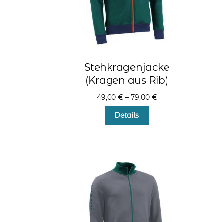
Produktseite
gewählt
werden
Stehkragenjacke
(Kragen aus Rib)
49,00
€
–
79,00
€
Dieses
Details
Produkt
weist
mehrere
Varianten
auf.
Die
Optionen
können
auf
der