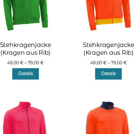
Stehkragenjacke
Stehkragenjack
(Kragen aus Rib)
(Kragen aus Rib)
49,00
€
–
79,00
€
49,00
€
–
79,00
€
Dieses
Diese
Details
Details
Produkt
Produ
weist
weist
mehrere
mehr
Varianten
Varia
auf.
auf.
Die
Die
Optionen
Optio
können
könn
auf
auf
der
der