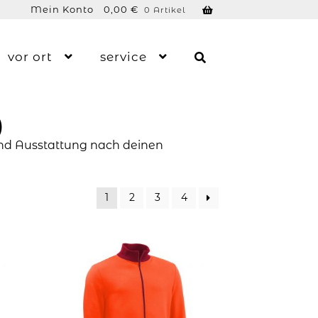
Mein Konto
0,00
€
0 Artikel
vor ort
service
)
 und Ausstattung nach deinen
1
2
3
4