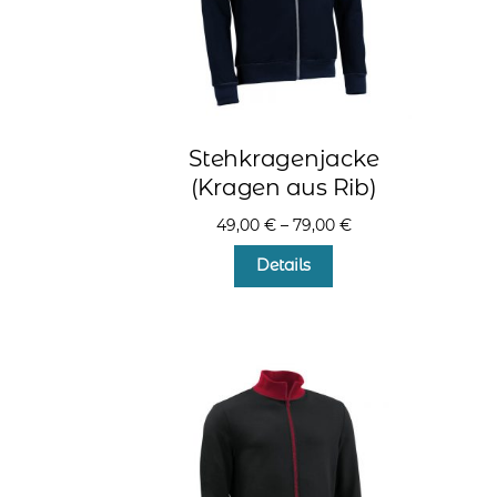
Produktseite
gewählt
werden
Stehkragenjacke
(Kragen aus Rib)
49,00
€
–
79,00
€
Dieses
Details
Produkt
weist
mehrere
Varianten
auf.
Die
Optionen
können
auf
der