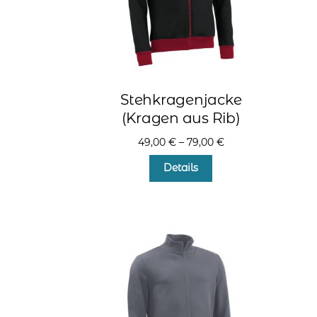
Produktseite
gewählt
werden
Stehkragenjacke
(Kragen aus Rib)
49,00
€
–
79,00
€
Dieses
Details
Produkt
weist
mehrere
Varianten
auf.
Die
Optionen
können
auf
der