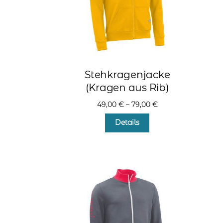
Stehkragenjacke
(Kragen aus Rib)
49,00
€
–
79,00
€
Dieses
Details
Produkt
weist
mehrere
Varianten
auf.
Die
Optionen
können
auf
der