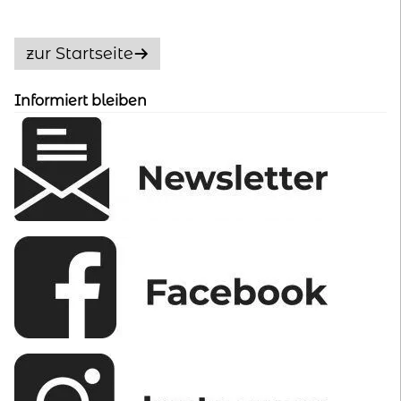
Die
Optionen
zur Startseite
können
auf
Informiert bleiben
der
Produktseite
gewählt
werden