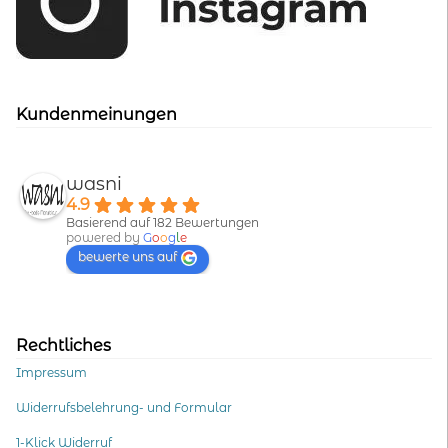
Kundenmeinungen
wasni
4.9
Basierend auf 182 Bewertungen
powered by
G
o
o
g
l
e
bewerte uns auf
Rechtliches
Impressum
Widerrufsbelehrung- und Formular
1-Klick Widerruf