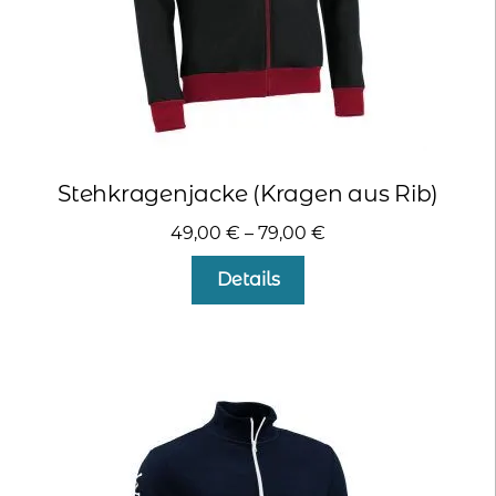
werden
Stehkragenjacke (Kragen aus Rib)
49,00
€
–
79,00
€
Dieses
Details
Produkt
weist
mehrere
Varianten
auf.
Die
Optionen
können