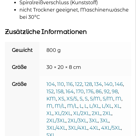
Spiralreißverschluss (Kunststoff)
nicht Trockner geeignet, Maschinenwäsche
bei 30°C
Zusätzliche Informationen
Gewicht
800 g
Größe
30 × 20 × 8 cm
Größe
104
,
110
,
116
,
122
,
128
,
134
,
140
,
146
,
152
,
158
,
164
,
170
,
176
,
86
,
92
,
98
,
KM
,
XS
,
XS/S
,
S
,
S
,
S/M
,
S/M
,
M
,
M
,
M/L
,
M/L
,
L
,
L
,
L/XL
,
L/XL
,
XL
,
XL
,
XL/2XL
,
XL/2XL
,
2XL
,
2XL
,
2XL/3XL
,
2XL/3XL
,
3XL
,
3XL
,
3XL/4XL
,
3XL/4XL
,
4XL
,
4XL/5XL
,
5XL