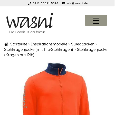
0711 / 3891 5596
wir@wasni.de
springen
Zur
Zum
Navigation
Inhalt
springen
springen
Startseite
Inspirationsmodelle
Sweatjacken
KONFIGURATOR
KONFIGURATOR
Stehkragenjacke (mit Rib-Stehkragen)
Stehkragenjacke
(Kragen aus Rib)
SHOP
SHOP
über uns
über uns
vor ort
vor ort
service
service
suche