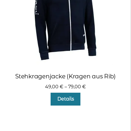
auf
der
Produktseite
gewählt
werden
Stehkragenjacke (Kragen aus Rib)
49,00
€
–
79,00
€
Dieses
Details
Produkt
weist
mehrere
Varianten
auf.