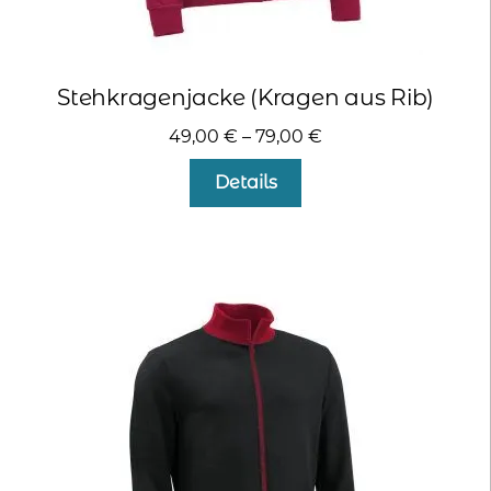
Stehkragenjacke (Kragen aus Rib)
49,00
€
–
79,00
€
Dieses
Details
Produkt
weist
mehrere
Varianten
auf.
Die
Optionen
können
auf
der
Produktseite
gewählt