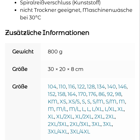
Spiralreißverschluss (Kunststoff)
nicht Trockner geeignet, Maschinenwäsche
bei 30°C
Zusätzliche Informationen
Gewicht
800 g
Größe
30 × 20 × 8 cm
Größe
104
,
110
,
116
,
122
,
128
,
134
,
140
,
146
,
152
,
158
,
164
,
170
,
176
,
86
,
92
,
98
,
KM
,
XS
,
XS/S
,
S
,
S
,
S/M
,
S/M
,
M
,
M
,
M/L
,
M/L
,
L
,
L
,
L/XL
,
L/XL
,
XL
,
XL
,
XL/2XL
,
XL/2XL
,
2XL
,
2XL
,
2XL/3XL
,
2XL/3XL
,
3XL
,
3XL
,
3XL/4XL
,
3XL/4XL