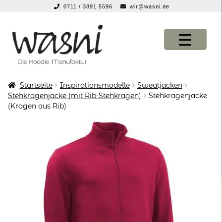
0711 / 3891 5596
wir@wasni.de
springen
Zur
Zum
Navigation
Inhalt
springen
springen
Startseite
Inspirationsmodelle
Sweatjacken
KONFIGURATOR
KONFIGURATOR
Stehkragenjacke (mit Rib-Stehkragen)
Stehkragenjacke
(Kragen aus Rib)
SHOP
SHOP
über uns
über uns
vor ort
vor ort
service
service
suche