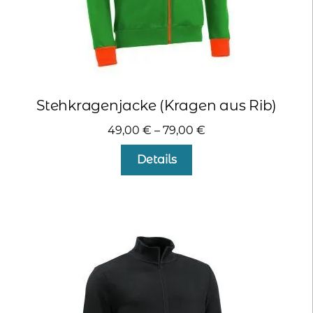
Stehkragenjacke (Kragen aus Rib)
49,00
€
–
79,00
€
Dieses
Details
Produkt
weist
mehrere
Varianten
auf.
Die
Optionen
können
auf