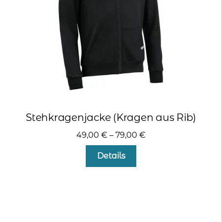
der
Produktseite
gewählt
werden
Stehkragenjacke (Kragen aus Rib)
49,00
€
–
79,00
€
Dieses
Details
Produkt
weist
mehrere
Varianten
auf.
Die