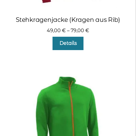
Stehkragenjacke (Kragen aus Rib)
49,00
€
–
79,00
€
Dieses
Details
Produkt
weist
mehrere
Varianten
auf.
Die
Optionen
können
auf
der
Produktseite
gewählt
werden