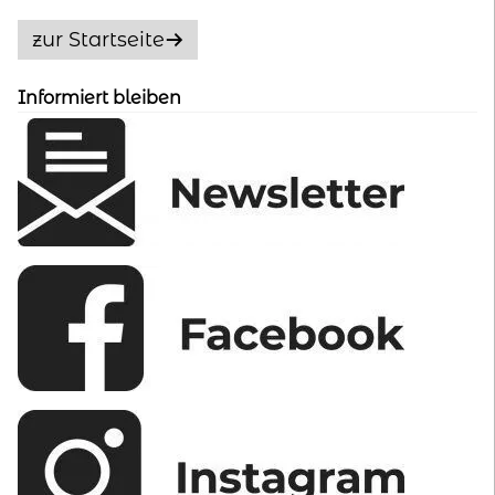
Optionen
zur Startseite
können
auf
Informiert bleiben
der
Produktseite
gewählt
werden