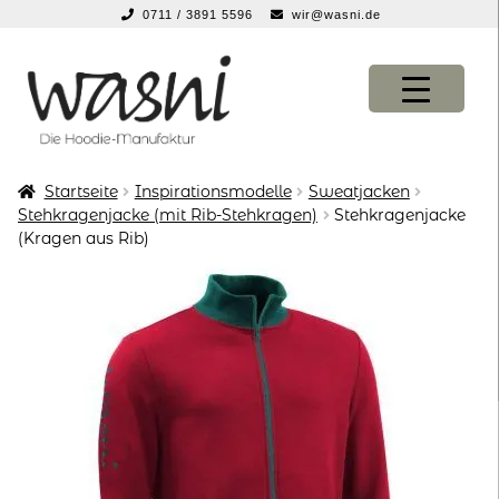
0711 / 3891 5596
wir@wasni.de
springen
Zur
Zum
Navigation
Inhalt
springen
springen
Startseite
Inspirationsmodelle
Sweatjacken
KONFIGURATOR
KONFIGURATOR
Stehkragenjacke (mit Rib-Stehkragen)
Stehkragenjacke
(Kragen aus Rib)
SHOP
SHOP
über uns
über uns
vor ort
vor ort
service
service
suche