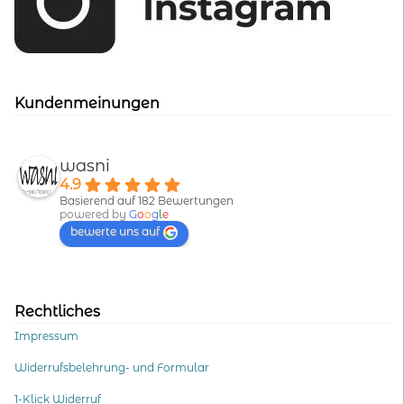
Kundenmeinungen
wasni
4.9
Basierend auf 182 Bewertungen
powered by
G
o
o
g
l
e
bewerte uns auf
Rechtliches
Impressum
Widerrufsbelehrung- und Formular
1-Klick Widerruf