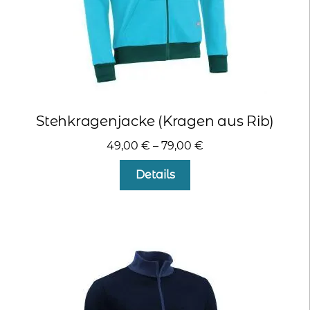
werden
Stehkragenjacke (Kragen aus Rib)
49,00
€
–
79,00
€
Dieses
Details
Produkt
weist
mehrere
Varianten
auf.
Die
Optionen
können