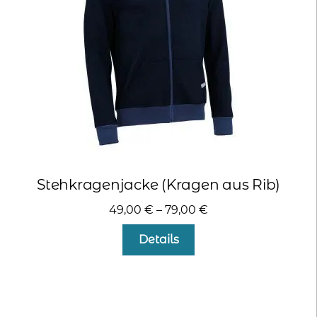
auf
der
Produktseite
gewählt
werden
Stehkragenjacke (Kragen aus Rib)
49,00
€
–
79,00
€
Dieses
Details
Produkt
weist
mehrere
Varianten
auf.