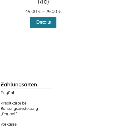
Rib)
49,00
€
–
79,00
€
Dieses
Details
Produkt
weist
mehrere
Varianten
auf.
Die
Optionen
können
auf
der
Zahlungsarten
Produktseite
PayPal
gewählt
werden
Kreditkarte bei
Zahlungseinstellung
„Paypal“
Vorkasse