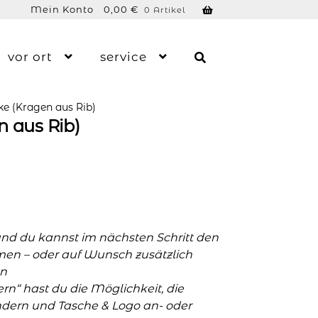
Mein Konto
0,00
€
0 Artikel
vor ort
service
ke (Kragen aus Rib)
 aus Rib)
und du kannst im nächsten Schritt den
men – oder auf Wunsch zusätzlich
n
n“ hast du die Möglichkeit, die
ern und Tasche & Logo an- oder