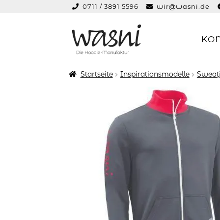
0711 / 3891 5596
wir@wasni.de
springen
KO
Zur
Zum
Navigation
Inhalt
springen
springen
Startseite
Inspirationsmodelle
Sweat