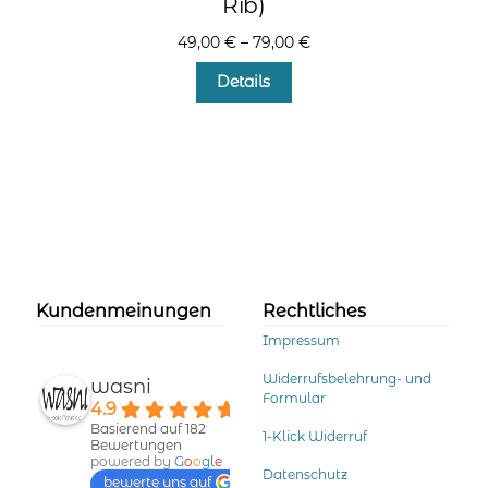
Rib)
49,00
€
–
79,00
€
Dieses
Details
Produkt
weist
mehrere
Varianten
auf.
Die
Optionen
können
auf
der
Kundenmeinungen
Rechtliches
Produktseite
Impressum
gewählt
werden
Widerrufsbelehrung- und
wasni
Formular
4.9
Basierend auf 182
1-Klick Widerruf
Bewertungen
powered by
G
o
o
g
l
e
Datenschutz
bewerte uns auf