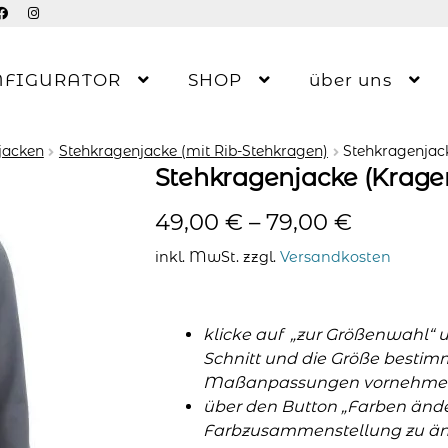
NFIGURATOR
SHOP
über uns
jacken
Stehkragenjacke (mit Rib-Stehkragen)
Stehkragenjac
Stehkragenjacke (Kragen
49,00
€
–
79,00
€
inkl. MwSt.
zzgl.
Versandkosten
klicke auf „zur Größenwahl“ 
Schnitt und die Größe bestim
Maßanpassungen vornehme
über den Button „Farben änder
Farbzusammenstellung zu änd