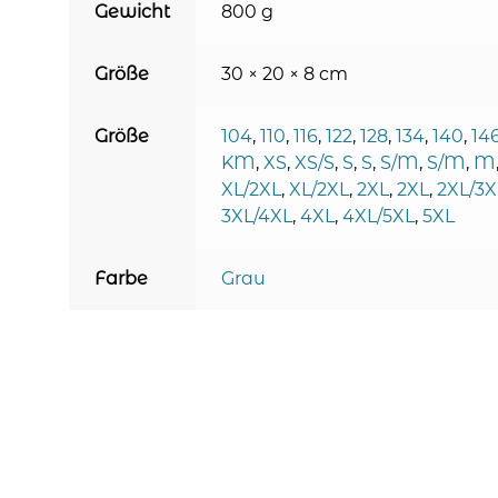
Gewicht
800 g
Größe
30 × 20 × 8 cm
Größe
104
,
110
,
116
,
122
,
128
,
134
,
140
,
14
KM
,
XS
,
XS/S
,
S
,
S
,
S/M
,
S/M
,
M
XL/2XL
,
XL/2XL
,
2XL
,
2XL
,
2XL/3X
3XL/4XL
,
4XL
,
4XL/5XL
,
5XL
Farbe
Grau