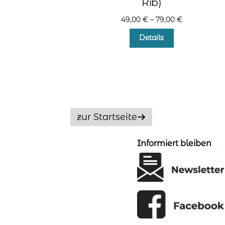
Rib)
49,00
€
–
79,00
€
Dieses
Details
Produkt
weist
mehrere
Varianten
auf.
Die
Optionen
zur Startseite
können
auf
der
Informiert bleiben
Produktseite
gewählt
werden