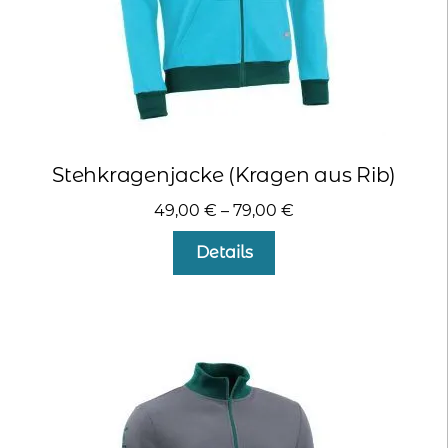
werden
Stehkragenjacke (Kragen aus Rib)
49,00
€
–
79,00
€
Dieses
Details
Produkt
weist
mehrere
Varianten
auf.
Die
Optionen
können