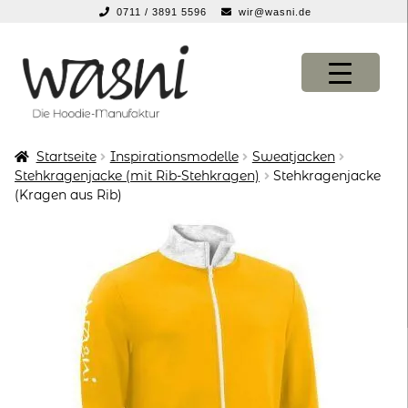
0711 / 3891 5596
wir@wasni.de
springen
Zur
Zum
Navigation
Inhalt
springen
springen
Startseite
Inspirationsmodelle
Sweatjacken
KONFIGURATOR
KONFIGURATOR
Stehkragenjacke (mit Rib-Stehkragen)
Stehkragenjacke
(Kragen aus Rib)
SHOP
SHOP
über uns
über uns
vor ort
vor ort
service
service
suche