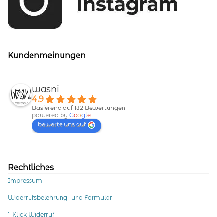
Kundenmeinungen
wasni
4.9
Basierend auf 182 Bewertungen
powered by
G
o
o
g
l
e
bewerte uns auf
Rechtliches
Impressum
Widerrufsbelehrung- und Formular
1-Klick Widerruf