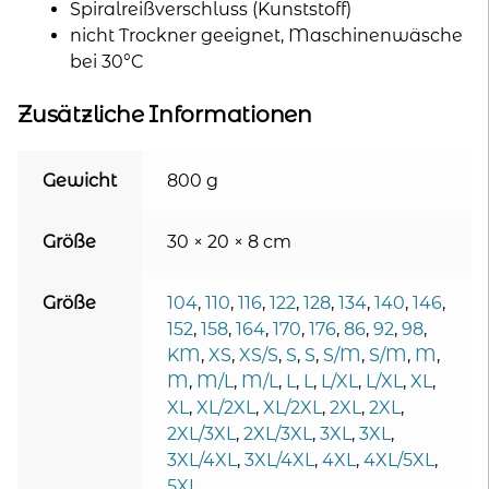
Spiralreißverschluss (Kunststoff)
nicht Trockner geeignet, Maschinenwäsche
bei 30°C
Zusätzliche Informationen
Gewicht
800 g
Größe
30 × 20 × 8 cm
Größe
104
,
110
,
116
,
122
,
128
,
134
,
140
,
146
,
152
,
158
,
164
,
170
,
176
,
86
,
92
,
98
,
KM
,
XS
,
XS/S
,
S
,
S
,
S/M
,
S/M
,
M
,
M
,
M/L
,
M/L
,
L
,
L
,
L/XL
,
L/XL
,
XL
,
XL
,
XL/2XL
,
XL/2XL
,
2XL
,
2XL
,
2XL/3XL
,
2XL/3XL
,
3XL
,
3XL
,
3XL/4XL
,
3XL/4XL
,
4XL
,
4XL/5XL
,
5XL