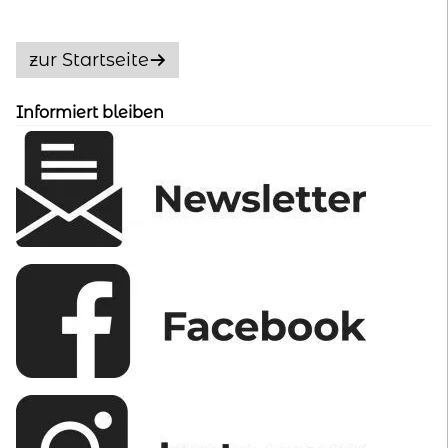
Die
Optionen
zur Startseite
können
auf
Informiert bleiben
der
Produktseite
gewählt
werden