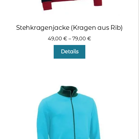
Stehkragenjacke (Kragen aus Rib)
49,00
€
–
79,00
€
Dieses
Details
Produkt
weist
mehrere
Varianten
auf.
Die
Optionen
können
auf
der
Produktseite
gewählt