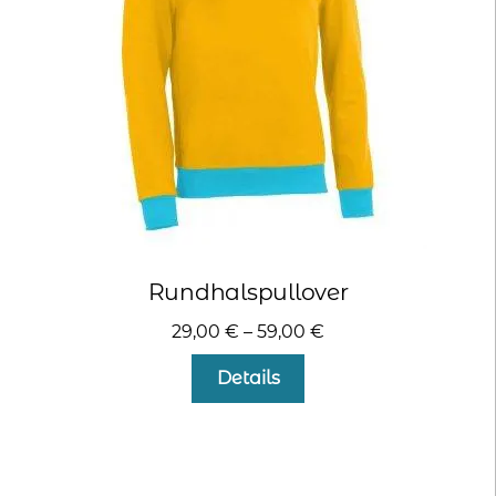
auf
der
Produktseite
gewählt
werden
Rundhalspullover
29,00
€
–
59,00
€
Dieses
Details
Produkt
weist
mehrere
Varianten