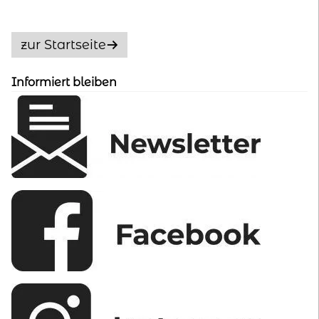
auf.
Die
Optionen
zur Startseite
können
auf
Informiert bleiben
der
Produktseite
gewählt
werden