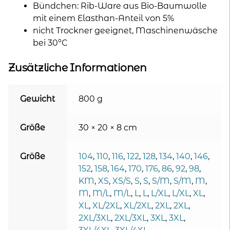
Bündchen: Rib-Ware aus Bio-Baumwolle
mit einem Elasthan-Anteil von 5%
nicht Trockner geeignet, Maschinenwäsche
bei 30°C
Zusätzliche Informationen
Gewicht
800 g
Größe
30 × 20 × 8 cm
Größe
104
,
110
,
116
,
122
,
128
,
134
,
140
,
146
,
152
,
158
,
164
,
170
,
176
,
86
,
92
,
98
,
KM
,
XS
,
XS/S
,
S
,
S
,
S/M
,
S/M
,
M
,
M
,
M/L
,
M/L
,
L
,
L
,
L/XL
,
L/XL
,
XL
,
XL
,
XL/2XL
,
XL/2XL
,
2XL
,
2XL
,
2XL/3XL
,
2XL/3XL
,
3XL
,
3XL
,