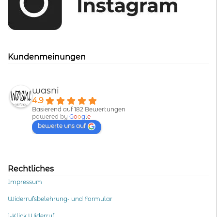
Kundenmeinungen
wasni
4.9
Basierend auf 182 Bewertungen
powered by
G
o
o
g
l
e
bewerte uns auf
Rechtliches
Impressum
Widerrufsbelehrung- und Formular
1-Klick Widerruf