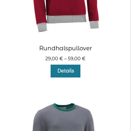
Rundhalspullover
29,00
€
–
59,00
€
Dieses
Details
Produkt
weist
mehrere
Varianten
auf.
Die
Optionen
können
auf