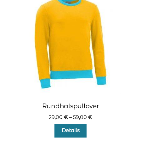
Die
Optionen
können
auf
der
Produktseite
gewählt
werden
Rundhalspullover
29,00
€
–
59,00
€
Dieses
Details
Produkt