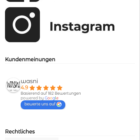
Kundenmeinungen
wasni
4.9
Basierend auf 182 Bewertungen
powered by
G
o
o
g
l
e
bewerte uns auf
Rechtliches