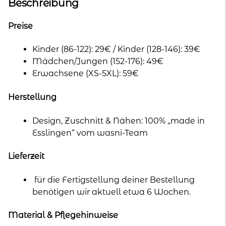
n
Beschreibung
a
t
Preise
i
Kinder (86-122): 29€ / Kinder (128-146): 39€
v
Mädchen/Jungen (152-176): 49€
e
Erwachsene (XS-5XL): 59€
:
Herstellung
Design, Zuschnitt & Nähen: 100% „made in
Esslingen“ vom wasni-Team
Lieferzeit
für die Fertigstellung deiner Bestellung
benötigen wir aktuell etwa 6 Wochen.
Material & Pflegehinweise