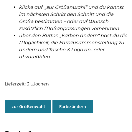
klicke auf „zur Größenwahl“ und du kannst
im nächsten Schritt den Schnitt und die
Größe bestimmen – oder auf Wunsch
zusätzlich Maßanpassungen vornehmen
über den Button „Farben ändern“ hast du die
Möglichkeit, die Farbzusammenstellung zu
ändern und Tasche & Logo an- oder
abzuwählen
Lieferzeit:
3 Wochen
A
l
zur Größenwahl
Farbe ändern
t
e
r