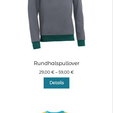
der
Produktseite
gewählt
werden
Rundhalspullover
29,00
€
–
59,00
€
Dieses
Details
Produkt
weist
mehrere
Varianten
auf.