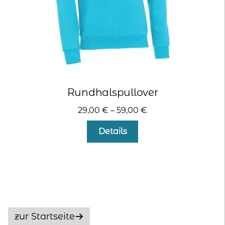
gewählt
werden
Rundhalspullover
29,00
€
–
59,00
€
Dieses
Details
Produkt
weist
mehrere
Varianten
auf.
Die
Optionen
zur Startseite
können