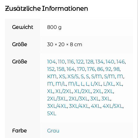
Zusätzliche Informationen
Gewicht
800 g
Größe
30 × 20 × 8 cm
Größe
104
,
110
,
116
,
122
,
128
,
134
,
140
,
146
,
152
,
158
,
164
,
170
,
176
,
86
,
92
,
98
,
KM
,
XS
,
XS/S
,
S
,
S
,
S/M
,
S/M
,
M
,
M
,
M/L
,
M/L
,
L
,
L
,
L/XL
,
L/XL
,
XL
,
XL
,
XL/2XL
,
XL/2XL
,
2XL
,
2XL
,
2XL/3XL
,
2XL/3XL
,
3XL
,
3XL
,
3XL/4XL
,
3XL/4XL
,
4XL
,
4XL/5XL
,
5XL
Farbe
Grau