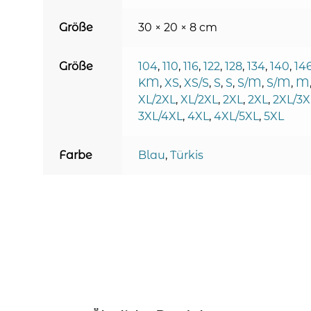
Größe
30 × 20 × 8 cm
Größe
104
,
110
,
116
,
122
,
128
,
134
,
140
,
14
KM
,
XS
,
XS/S
,
S
,
S
,
S/M
,
S/M
,
M
XL/2XL
,
XL/2XL
,
2XL
,
2XL
,
2XL/3X
3XL/4XL
,
4XL
,
4XL/5XL
,
5XL
Farbe
Blau
,
Türkis