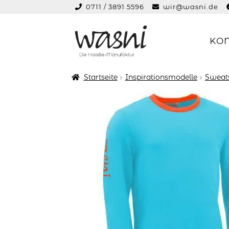
0711 / 3891 5596
wir@wasni.de
springen
KO
Zur
Zum
Navigation
Inhalt
springen
springen
Startseite
Inspirationsmodelle
Sweats