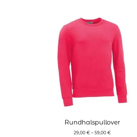
Rundhalspullover
29,00
€
–
59,00
€