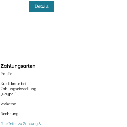
Dieses
Details
Produkt
weist
mehrere
Varianten
auf.
Die
Optionen
können
auf
der
Zahlungsarten
Produktseite
PayPal
gewählt
werden
Kreditkarte bei
Zahlungseinstellung
„Paypal“
Vorkasse
Rechnung
Alle Infos zu Zahlung &