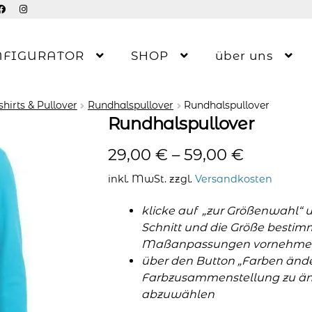
NFIGURATOR
SHOP
über uns
hirts & Pullover
Rundhalspullover
Rundhalspullover
Rundhalspullover
29,00
€
–
59,00
€
inkl. MwSt.
zzgl.
Versandkosten
klicke auf „zur Größenwahl“ 
Schnitt und die Größe bestim
Maßanpassungen vornehme
über den Button „Farben änder
Farbzusammenstellung zu änd
abzuwählen