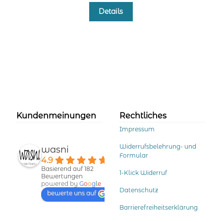
Dieses
Details
Produkt
weist
mehrere
Varianten
auf.
Die
Optionen
können
auf
der
Kundenmeinungen
Rechtliches
Produktseite
Impressum
gewählt
werden
Widerrufsbelehrung- und
wasni
Formular
4.9
Basierend auf 182
1-Klick Widerruf
Bewertungen
powered by
G
o
o
g
l
e
Datenschutz
bewerte uns auf
Barrierefreiheitserklärung