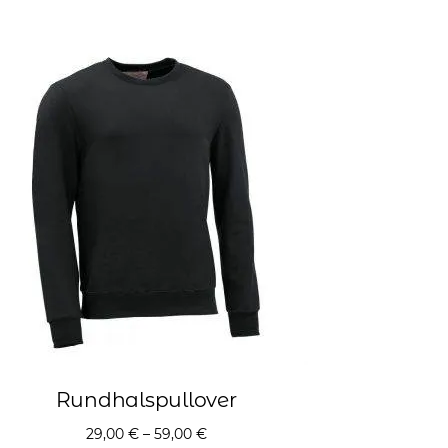
Rundhalspullover
29,00
€
–
59,00
€