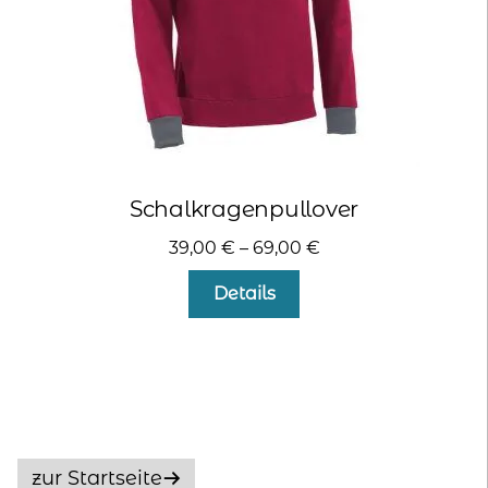
gewählt
werden
Schalkragenpullover
39,00
€
–
69,00
€
Dieses
Details
Produkt
weist
mehrere
Varianten
auf.
Die
Optionen
zur Startseite