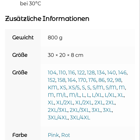
bei 30°C
Zusätzliche Informationen
Gewicht
800 g
Größe
30 × 20 × 8 cm
Größe
104
,
110
,
116
,
122
,
128
,
134
,
140
,
146
,
152
,
158
,
164
,
170
,
176
,
86
,
92
,
98
,
KM
,
XS
,
XS/S
,
S
,
S
,
S/M
,
S/M
,
M
,
M
,
M/L
,
M/L
,
L
,
L
,
L/XL
,
L/XL
,
XL
,
XL
,
XL/2XL
,
XL/2XL
,
2XL
,
2XL
,
2XL/3XL
,
2XL/3XL
,
3XL
,
3XL
,
3XL/4XL
,
3XL/4XL
Farbe
Pink
,
Rot