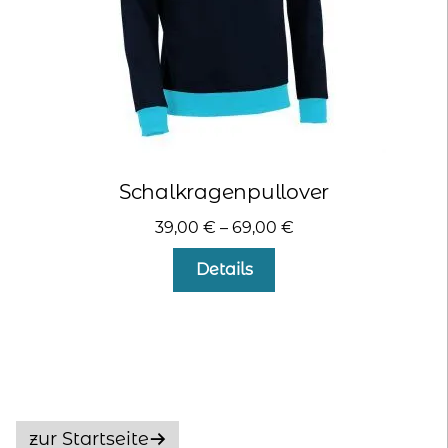
gewählt
werden
Schalkragenpullover
39,00
€
–
69,00
€
Dieses
Details
Produkt
weist
mehrere
Varianten
auf.
Die
Optionen
zur Startseite