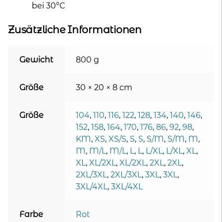
bei 30°C
Zusätzliche Informationen
Gewicht
800 g
Größe
30 × 20 × 8 cm
Größe
104
,
110
,
116
,
122
,
128
,
134
,
140
,
146
,
152
,
158
,
164
,
170
,
176
,
86
,
92
,
98
,
KM
,
XS
,
XS/S
,
S
,
S
,
S/M
,
S/M
,
M
,
M
,
M/L
,
M/L
,
L
,
L
,
L/XL
,
L/XL
,
XL
,
XL
,
XL/2XL
,
XL/2XL
,
2XL
,
2XL
,
2XL/3XL
,
2XL/3XL
,
3XL
,
3XL
,
3XL/4XL
,
3XL/4XL
Farbe
Rot