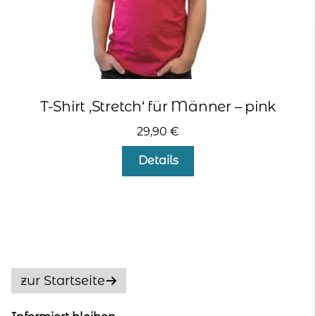
T-Shirt ‚Stretch‘ für Männer – pink
29,90
€
Dieses
Details
Produkt
weist
mehrere
Varianten
auf.
Die
Optionen
zur Startseite
können
auf