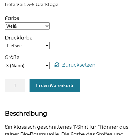
Lieferzeit:
3–5 Werktage
Farbe
Druckfarbe
Größe
Zurücksetzen
T-
In den Warenkorb
Shirt
‘100%
Baumwolle’
für
Beschreibung
Männer
-
Ein klassisch geschnittenes T-Shirt für Männer aus
Print
reiner Bio-Baumwolle. Die Farbe des Stoffes und