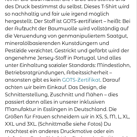
"Anders
des Druck bestimmst du selbst. Dieses T-Shirt wird
Normal"
so nachhaltig und fair wie irgend möglich
Menge
hergestellt. Der Stoff ist GOTS-zertifiziert – heißt: Bei
der Aufzucht der Baumwolle wird vollständig auf
die Verwendung von genmanipuliertem Saatgut,
mineralölbasierenden Kunstdüngern und
Pestizide verzichtet. Gestrickt und gefärbt wird der
angenehme Jersey-Stoff in Portugal. Und alles
unter Einhaltung sozialer Standards: Mindestlohn,
Betriebsratgründungen, Arbeitssicherheit –
ansonsten gibt es kein
GOTS-Zertifikat
. Darauf
achten wir beim Einkauf. Das Design, die
Schnitterstellung, Zuschnitt und Nähen – dies
passiert dann alles in unserer inklusiven
Manufaktur in Esslingen in Deutschland. Die
Größen für Frauen schneidern wir in XS, S, M, L, XL,
XXL und 3XL. (Schnittmaße siehe Fotos) Du
möchtest ein anderes Druckmotive oder ein