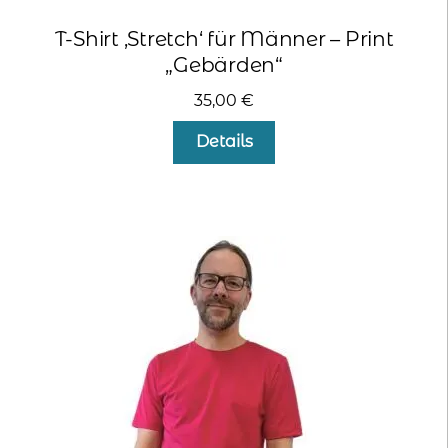
T-Shirt ‚Stretch‘ für Männer – Print
„Gebärden“
35,00
€
Dieses
Details
Produkt
weist
mehrere
Varianten
auf.
Die
Optionen
können
auf
der
Produktseite
gewählt
werden