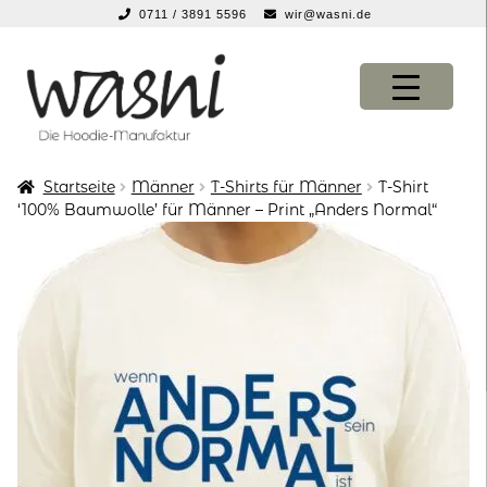
0711 / 3891 5596
wir@wasni.de
springen
Zur
Zum
Navigation
Inhalt
springen
springen
Startseite
Männer
T-Shirts für Männer
T-Shirt
KONFIGURATOR
KONFIGURATOR
‘100% Baumwolle’ für Männer – Print „Anders Normal“
SHOP
SHOP
über uns
über uns
vor ort
vor ort
service
service
suche