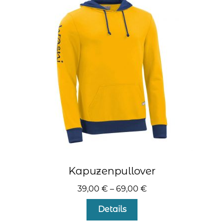
Die
Optionen
können
auf
der
Produktseite
gewählt
werden
Kapuzenpullover
39,00
€
–
69,00
€
Dieses
Details
Produkt