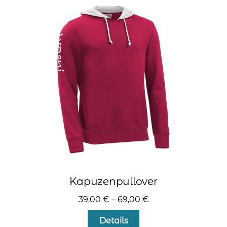
auf.
Die
Optionen
können
auf
der
Produktseite
gewählt
werden
Kapuzenpullover
39,00
€
–
69,00
€
Dieses
Details