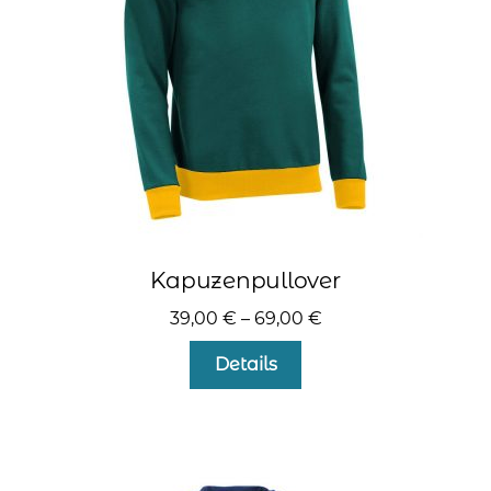
kontakt
home
Kapuzenpullover
39,00
€
–
69,00
€
Dieses
Details
Produkt
weist
mehrere
Varianten
auf.