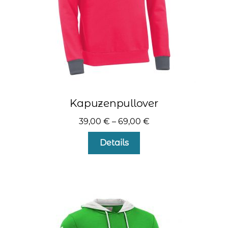
gewählt
werden
Kapuzenpullover
39,00
€
–
69,00
€
Dieses
Details
Produkt
weist
mehrere
Varianten
auf.
Die
Optionen