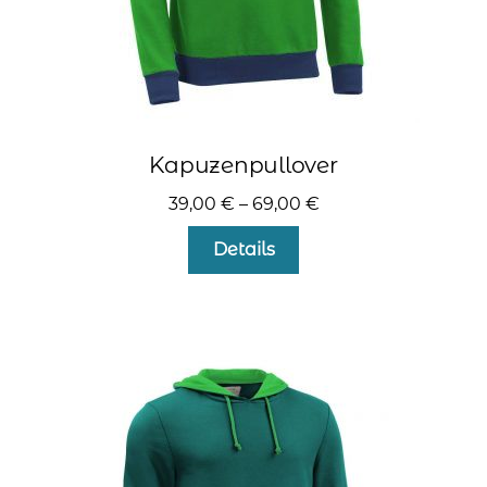
Kapuzenpullover
39,00
€
–
69,00
€
Dieses
Details
Produkt
weist
mehrere
Varianten
auf.
Die
Optionen
können
auf