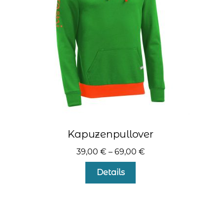
auf
der
Produktseite
gewählt
werden
Kapuzenpullover
39,00
€
–
69,00
€
Dieses
Details
Produkt
weist
mehrere
Varianten