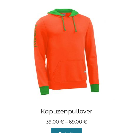
Varianten
auf.
Die
Optionen
können
auf
der
Produktseite
gewählt
werden
Kapuzenpullover
39,00
€
–
69,00
€
Dieses