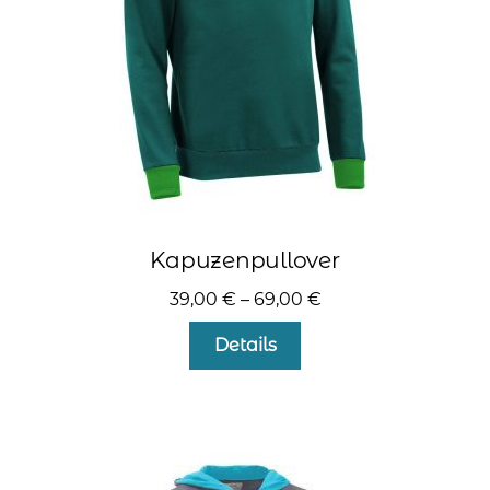
der
Produktseite
gewählt
werden
Kapuzenpullover
39,00
€
–
69,00
€
Dieses
Details
Produkt
weist
mehrere
Varianten
auf.