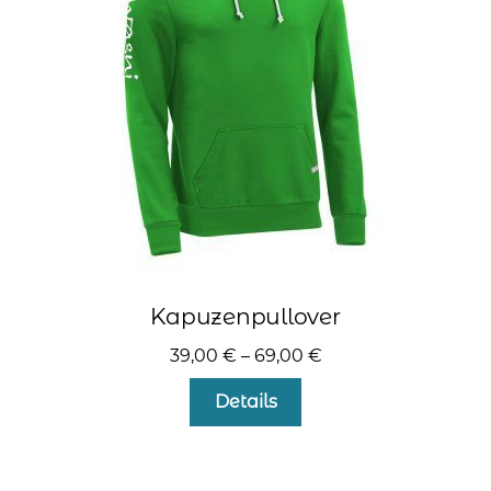
können
auf
der
Produktseite
gewählt
werden
Kapuzenpullover
39,00
€
–
69,00
€
Dieses
Details
Produkt
weist
mehrere