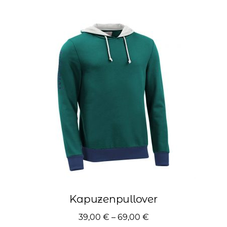
Varianten
auf.
Die
Optionen
können
auf
der
Produktseite
gewählt
werden
Kapuzenpullover
39,00
€
–
69,00
€