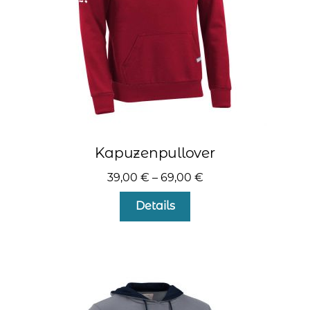
Produktseite
gewählt
werden
Kapuzenpullover
39,00
€
–
69,00
€
Dieses
Details
Produkt
weist
mehrere
Varianten
auf.
Die