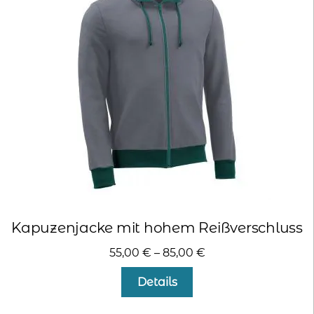
Die
Optionen
können
auf
der
Produktseite
gewählt
werden
Kapuzenjacke mit hohem Reißverschluss
55,00
€
–
85,00
€
Dieses
Details
Produkt
weist