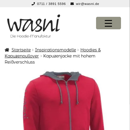
0711 / 3891 5596
wir@wasni.de
springen
Zur
Zum
Navigation
Inhalt
springen
springen
Startseite
Inspirationsmodelle
Hoodies &
KONFIGURATOR
KONFIGURATOR
Kapuzenpullover
Kapuzenjacke mit hohem
Reißverschluss
SHOP
SHOP
über uns
über uns
vor ort
vor ort
service
service
suche