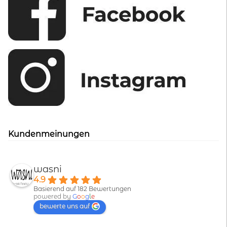
Kundenmeinungen
wasni
4.9
Basierend auf 182 Bewertungen
powered by
G
o
o
g
l
e
bewerte uns auf