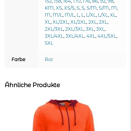
152
,
158
,
164
,
170
,
176
,
86
,
92
,
98
,
KM
,
XS
,
XS/S
,
S
,
S
,
S/M
,
S/M
,
M
,
M
,
M/L
,
M/L
,
L
,
L
,
L/XL
,
L/XL
,
XL
,
XL
,
XL/2XL
,
XL/2XL
,
2XL
,
2XL
,
2XL/3XL
,
2XL/3XL
,
3XL
,
3XL
,
3XL/4XL
,
3XL/4XL
,
4XL
,
4XL/5XL
,
5XL
Farbe
Rot
Ähnliche Produkte