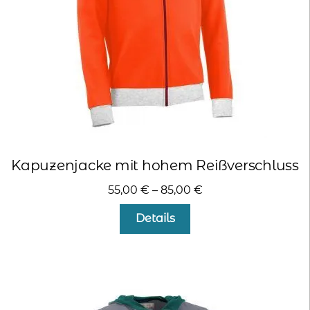
Kapuzenjacke mit hohem Reißverschluss
55,00
€
–
85,00
€
Dieses
Details
Produkt
weist
mehrere
Varianten
auf.