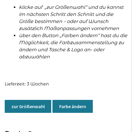
klicke auf „zur Größenwahl“ und du kannst
im nächsten Schritt den Schnitt und die
Größe bestimmen – oder auf Wunsch
zusätzlich Maßanpassungen vornehmen
über den Button „Farben ändern“ hast du die
Möglichkeit, die Farbzusammenstellung zu
ändern und Tasche & Logo an- oder
abzuwählen
Lieferzeit:
3 Wochen
A
l
zur Größenwahl
Farbe ändern
t
e
r