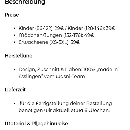
n
Beschreibung
a
t
Preise
i
Kinder (86-122): 29€ / Kinder (128-146): 39€
v
Mädchen/Jungen (152-176): 49€
e
Erwachsene (XS-5XL): 59€
:
Herstellung
Design, Zuschnitt & Nähen: 100% „made in
Esslingen“ vom wasni-Team
Lieferzeit
für die Fertigstellung deiner Bestellung
benötigen wir aktuell etwa 6 Wochen.
Material & Pflegehinweise