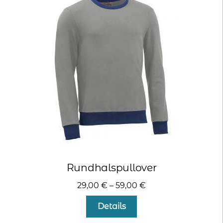
Die
Optionen
können
auf
der
Produktseite
gewählt
werden
Rundhalspullover
29,00
€
–
59,00
€
Dieses
Details
Produkt