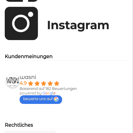
Kundenmeinungen
wasni
4.9
Basierend auf 182 Bewertungen
powered by
G
o
o
g
l
e
bewerte uns auf
Rechtliches