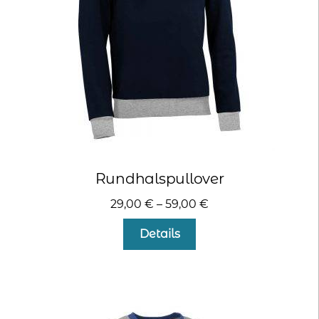
der
Produktseite
gewählt
werden
Rundhalspullover
29,00
€
–
59,00
€
Dieses
Details
Produkt
weist
mehrere
Varianten
auf.