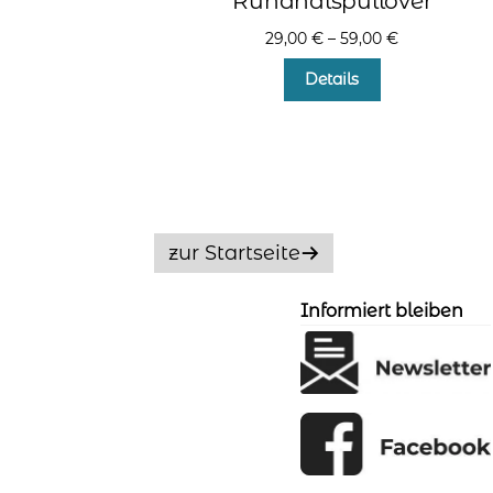
Rundhalspullover
29,00
€
–
59,00
€
Dieses
Details
Produkt
weist
mehrere
Varianten
auf.
Die
Optionen
zur Startseite
können
auf
der
Informiert bleiben
Produktseite
gewählt
werden