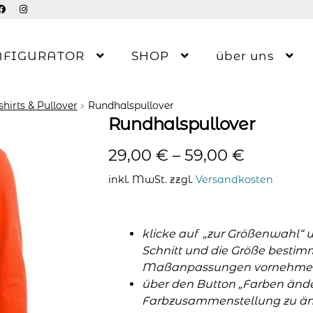
NFIGURATOR
SHOP
über uns
hirts & Pullover
Rundhalspullover
Rundhalspullover
29,00
€
–
59,00
€
inkl. MwSt.
zzgl.
Versandkosten
klicke auf „zur Größenwahl“ 
Schnitt und die Größe bestim
Maßanpassungen vornehme
über den Button „Farben änder
Farbzusammenstellung zu änd