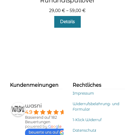
Rundhalspullover
29,00
€
–
59,00
€
Dieses
Details
Produkt
weist
mehrere
Varianten
auf.
Die
Optionen
können
auf
der
Kundenmeinungen
Rechtliches
Produktseite
Impressum
gewählt
werden
Widerrufsbelehrung- und
wasni
Formular
4.9
Basierend auf 182
1-Klick Widerruf
Bewertungen
powered by
G
o
o
g
l
e
Datenschutz
bewerte uns auf