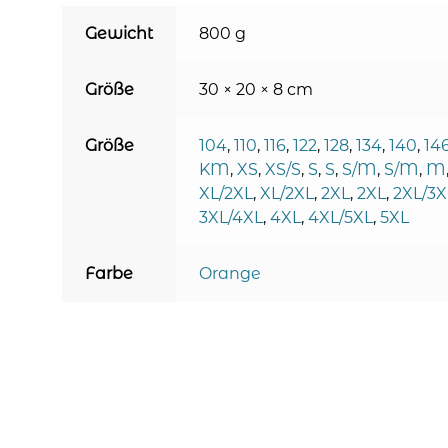
Gewicht
800 g
Größe
30 × 20 × 8 cm
Größe
104
,
110
,
116
,
122
,
128
,
134
,
140
,
14
KM
,
XS
,
XS/S
,
S
,
S
,
S/M
,
S/M
,
M
XL/2XL
,
XL/2XL
,
2XL
,
2XL
,
2XL/3X
3XL/4XL
,
4XL
,
4XL/5XL
,
5XL
Farbe
Orange