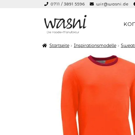
0711 / 3891 5596
wir@wasni.de
springen
KO
Zur
Zum
Navigation
Inhalt
springen
springen
Startseite
Inspirationsmodelle
Sweats