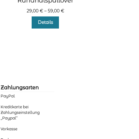
Rundhalspullover
29,00
€
–
59,00
€
Dieses
Details
Produkt
weist
mehrere
Varianten
auf.
Die
Optionen
können
auf
der
Zahlungsarten
Produktseite
PayPal
gewählt
werden
Kreditkarte bei
Zahlungseinstellung
„Paypal“
Vorkasse