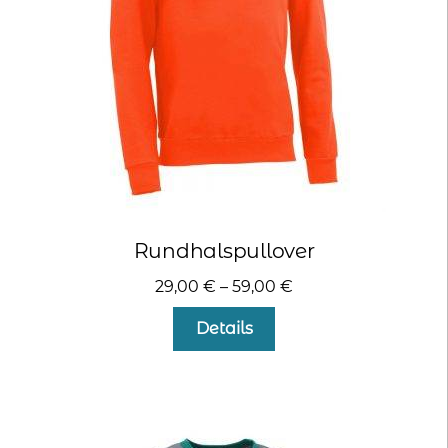
der
Produktseite
gewählt
werden
Rundhalspullover
29,00
€
–
59,00
€
Dieses
Details
Produkt
weist
mehrere
Varianten
auf.