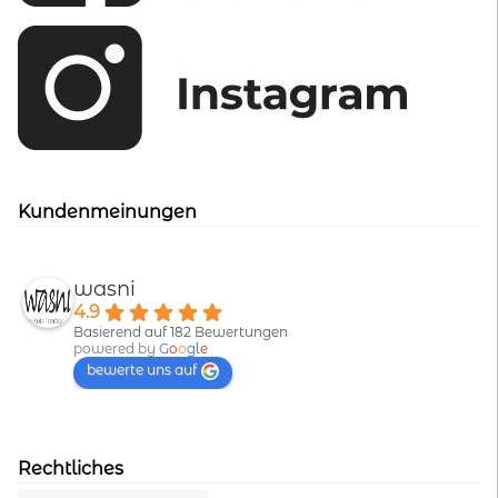
Kundenmeinungen
wasni
4.9
Basierend auf 182 Bewertungen
powered by
G
o
o
g
l
e
bewerte uns auf
Rechtliches