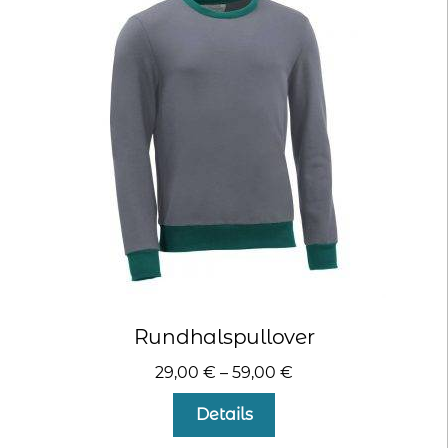
Die
Optionen
können
auf
der
Produktseite
gewählt
werden
Rundhalspullover
29,00
€
–
59,00
€
Dieses
Details
Produkt