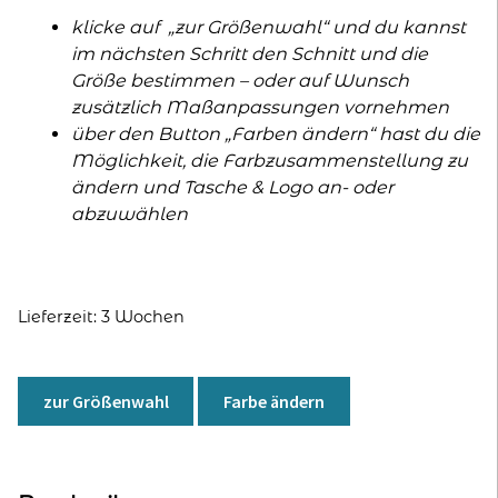
klicke auf „zur Größenwahl“ und du kannst
im nächsten Schritt den Schnitt und die
Größe bestimmen – oder auf Wunsch
zusätzlich Maßanpassungen vornehmen
über den Button „Farben ändern“ hast du die
Möglichkeit, die Farbzusammenstellung zu
ändern und Tasche & Logo an- oder
abzuwählen
Lieferzeit:
3 Wochen
A
l
zur Größenwahl
Farbe ändern
t
e
r