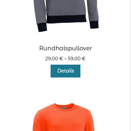
Rundhalspullover
29,00
€
–
59,00
€
Dieses
Details
Produkt
weist
mehrere
Varianten
auf.
Die
Optionen
können
auf