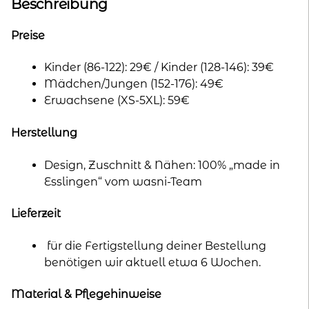
n
Beschreibung
a
t
Preise
i
Kinder (86-122): 29€ / Kinder (128-146): 39€
v
Mädchen/Jungen (152-176): 49€
e
Erwachsene (XS-5XL): 59€
:
Herstellung
Design, Zuschnitt & Nähen: 100% „made in
Esslingen“ vom wasni-Team
Lieferzeit
für die Fertigstellung deiner Bestellung
benötigen wir aktuell etwa 6 Wochen.
Material & Pflegehinweise