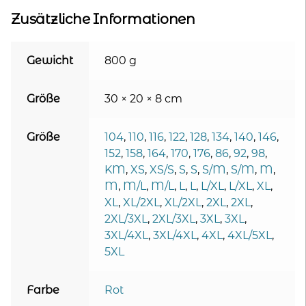
Zusätzliche Informationen
Gewicht
800 g
Größe
30 × 20 × 8 cm
Größe
104
,
110
,
116
,
122
,
128
,
134
,
140
,
146
,
152
,
158
,
164
,
170
,
176
,
86
,
92
,
98
,
KM
,
XS
,
XS/S
,
S
,
S
,
S/M
,
S/M
,
M
,
M
,
M/L
,
M/L
,
L
,
L
,
L/XL
,
L/XL
,
XL
,
XL
,
XL/2XL
,
XL/2XL
,
2XL
,
2XL
,
2XL/3XL
,
2XL/3XL
,
3XL
,
3XL
,
3XL/4XL
,
3XL/4XL
,
4XL
,
4XL/5XL
,
5XL
Farbe
Rot