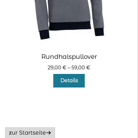
gewählt
werden
Rundhalspullover
29,00
€
–
59,00
€
Dieses
Details
Produkt
weist
mehrere
Varianten
auf.
Die
Optionen
zur Startseite
können