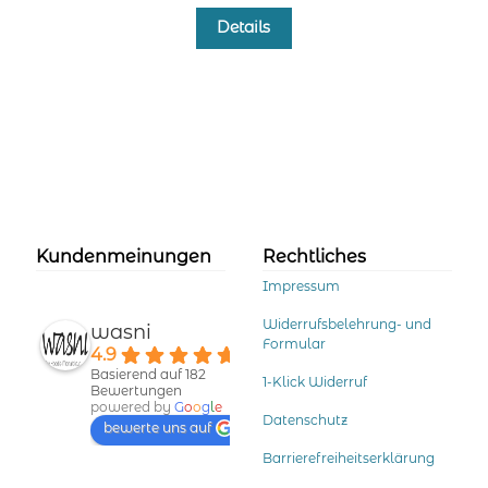
Dieses
Details
Produkt
weist
mehrere
Varianten
auf.
Die
Optionen
können
auf
der
Kundenmeinungen
Rechtliches
Produktseite
Impressum
gewählt
werden
Widerrufsbelehrung- und
wasni
Formular
4.9
Basierend auf 182
1-Klick Widerruf
Bewertungen
powered by
G
o
o
g
l
e
Datenschutz
bewerte uns auf
Barrierefreiheitserklärung