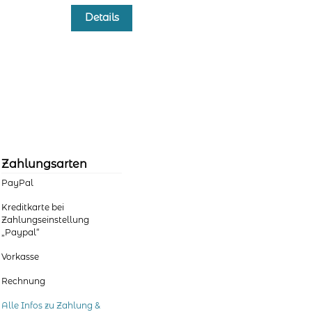
Dieses
Details
Produkt
weist
mehrere
Varianten
auf.
Die
Optionen
können
auf
der
Zahlungsarten
Produktseite
PayPal
gewählt
werden
Kreditkarte bei
Zahlungseinstellung
„Paypal“
Vorkasse
Rechnung
Alle Infos zu Zahlung &