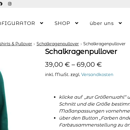
NFIGURATOR
SHOP
über uns
hirts & Pullover
Schalkragenpullover
Schalkragenpullover
Schalkragenpullover
39,00
€
–
69,00
€
inkl. MwSt.
zzgl.
Versandkosten
klicke auf „zur Größenwahl“ 
Schnitt und die Größe bestim
Maßanpassungen vornehme
über den Button „Farben änder
Farbzusammenstellung zu änd