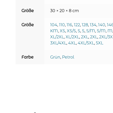
Größe
30 × 20 × 8 cm
Größe
104
,
110
,
116
,
122
,
128
,
134
,
140
,
14
KM
,
XS
,
XS/S
,
S
,
S
,
S/M
,
S/M
,
M
XL/2XL
,
XL/2XL
,
2XL
,
2XL
,
2XL/3X
3XL/4XL
,
4XL
,
4XL/5XL
,
5XL
Farbe
Grün
,
Petrol