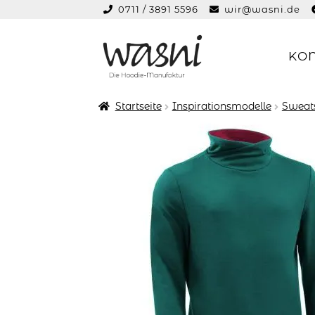
0711 / 3891 5596
wir@wasni.de
springen
KO
Zur
Zum
Navigation
Inhalt
springen
springen
Startseite
Inspirationsmodelle
Sweats