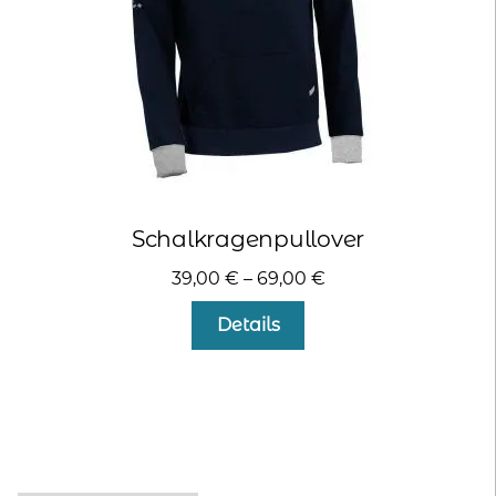
Produktseite
gewählt
werden
Schalkragenpullover
39,00
€
–
69,00
€
Dieses
Details
Produkt
weist
mehrere
Varianten
auf.
Die