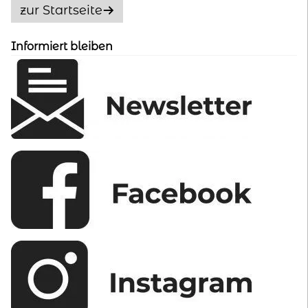
Optionen
zur Startseite
können
auf
Informiert bleiben
der
Produktseite
gewählt
werden