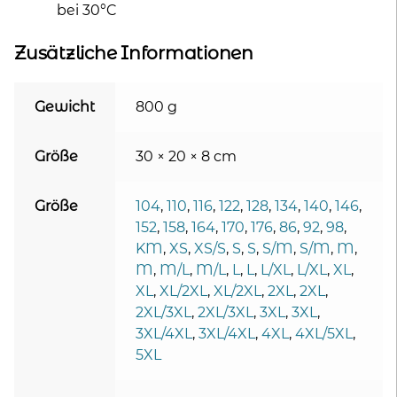
bei 30°C
Zusätzliche Informationen
Gewicht
800 g
Größe
30 × 20 × 8 cm
Größe
104
,
110
,
116
,
122
,
128
,
134
,
140
,
146
,
152
,
158
,
164
,
170
,
176
,
86
,
92
,
98
,
KM
,
XS
,
XS/S
,
S
,
S
,
S/M
,
S/M
,
M
,
M
,
M/L
,
M/L
,
L
,
L
,
L/XL
,
L/XL
,
XL
,
XL
,
XL/2XL
,
XL/2XL
,
2XL
,
2XL
,
2XL/3XL
,
2XL/3XL
,
3XL
,
3XL
,
3XL/4XL
,
3XL/4XL
,
4XL
,
4XL/5XL
,
5XL