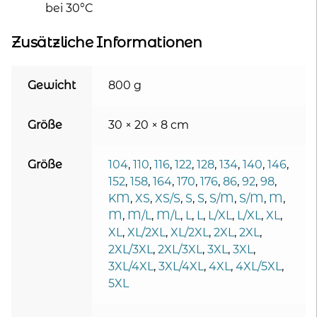
bei 30°C
Zusätzliche Informationen
Gewicht
800 g
Größe
30 × 20 × 8 cm
Größe
104
,
110
,
116
,
122
,
128
,
134
,
140
,
146
,
152
,
158
,
164
,
170
,
176
,
86
,
92
,
98
,
KM
,
XS
,
XS/S
,
S
,
S
,
S/M
,
S/M
,
M
,
M
,
M/L
,
M/L
,
L
,
L
,
L/XL
,
L/XL
,
XL
,
XL
,
XL/2XL
,
XL/2XL
,
2XL
,
2XL
,
2XL/3XL
,
2XL/3XL
,
3XL
,
3XL
,
3XL/4XL
,
3XL/4XL
,
4XL
,
4XL/5XL
,
5XL