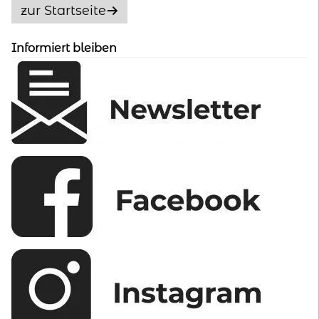
Optionen
zur Startseite
können
auf
Informiert bleiben
der
Produktseite
gewählt
werden