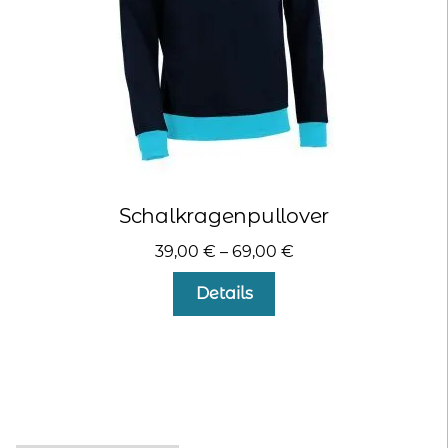
Produktseite
gewählt
werden
Schalkragenpullover
39,00
€
–
69,00
€
Dieses
Details
Produkt
weist
mehrere
Varianten
auf.
Die