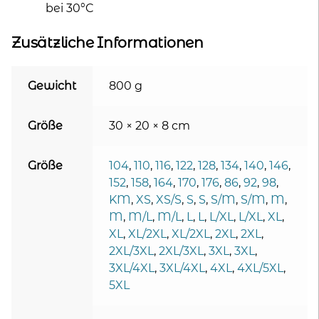
bei 30°C
Zusätzliche Informationen
Gewicht
800 g
Größe
30 × 20 × 8 cm
Größe
104
,
110
,
116
,
122
,
128
,
134
,
140
,
146
,
152
,
158
,
164
,
170
,
176
,
86
,
92
,
98
,
KM
,
XS
,
XS/S
,
S
,
S
,
S/M
,
S/M
,
M
,
M
,
M/L
,
M/L
,
L
,
L
,
L/XL
,
L/XL
,
XL
,
XL
,
XL/2XL
,
XL/2XL
,
2XL
,
2XL
,
2XL/3XL
,
2XL/3XL
,
3XL
,
3XL
,
3XL/4XL
,
3XL/4XL
,
4XL
,
4XL/5XL
,
5XL