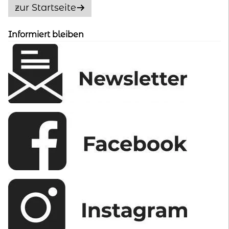
Optionen
zur Startseite
können
auf
Informiert bleiben
der
Produktseite
gewählt
werden