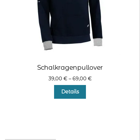
Produktseite
gewählt
werden
Schalkragenpullover
39,00
€
–
69,00
€
Dieses
Details
Produkt
weist
mehrere
Varianten
auf.
Die