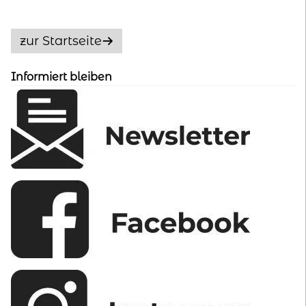
Die
Optionen
zur Startseite
können
auf
Informiert bleiben
der
Produktseite
gewählt
werden