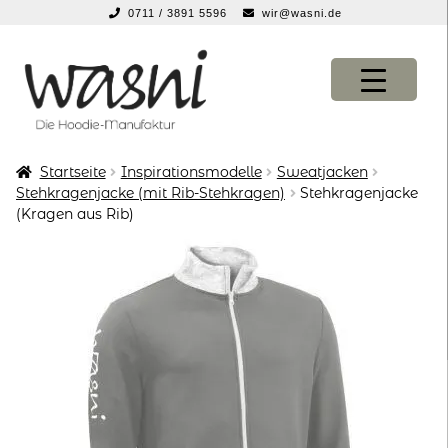
0711 / 3891 5596
wir@wasni.de
springen
Zur
Zum
Navigation
Inhalt
springen
springen
Startseite
Inspirationsmodelle
Sweatjacken
KONFIGURATOR
KONFIGURATOR
Stehkragenjacke (mit Rib-Stehkragen)
Stehkragenjacke
(Kragen aus Rib)
SHOP
SHOP
über uns
über uns
vor ort
vor ort
service
service
suche