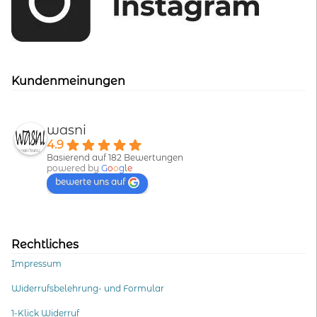
Kundenmeinungen
wasni
4.9
Basierend auf 182 Bewertungen
powered by
G
o
o
g
l
e
bewerte uns auf
Rechtliches
Impressum
Widerrufsbelehrung- und Formular
1-Klick Widerruf