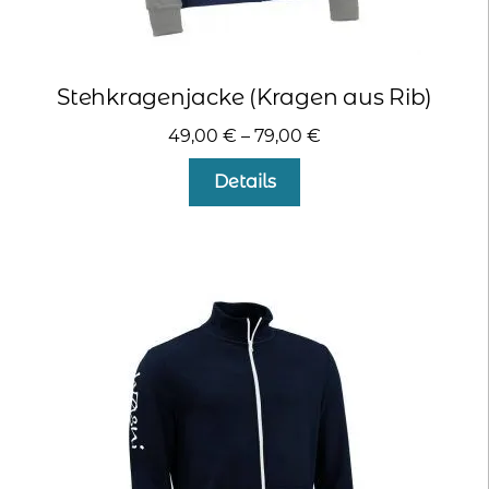
Stehkragenjacke (Kragen aus Rib)
49,00
€
–
79,00
€
Dieses
Details
Produkt
weist
mehrere
Varianten
auf.
Die
Optionen
können
auf
der
Produktseite
gewählt