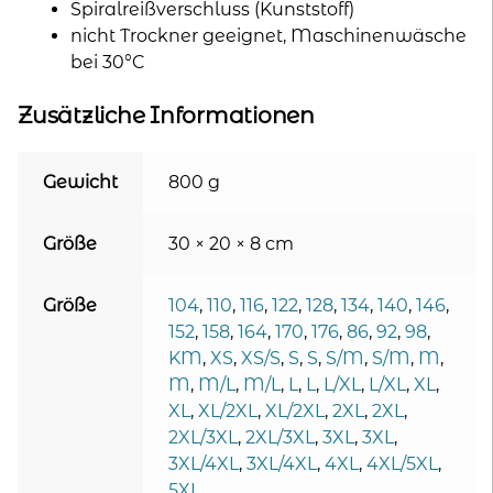
Spiralreißverschluss (Kunststoff)
nicht Trockner geeignet, Maschinenwäsche
bei 30°C
Zusätzliche Informationen
Gewicht
800 g
Größe
30 × 20 × 8 cm
Größe
104
,
110
,
116
,
122
,
128
,
134
,
140
,
146
,
152
,
158
,
164
,
170
,
176
,
86
,
92
,
98
,
KM
,
XS
,
XS/S
,
S
,
S
,
S/M
,
S/M
,
M
,
M
,
M/L
,
M/L
,
L
,
L
,
L/XL
,
L/XL
,
XL
,
XL
,
XL/2XL
,
XL/2XL
,
2XL
,
2XL
,
2XL/3XL
,
2XL/3XL
,
3XL
,
3XL
,
3XL/4XL
,
3XL/4XL
,
4XL
,
4XL/5XL
,
5XL