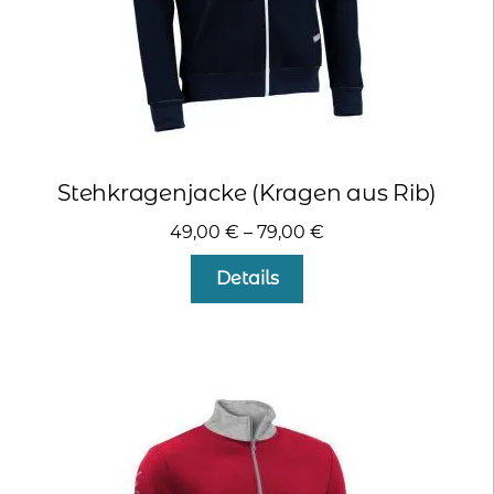
werden
Stehkragenjacke (Kragen aus Rib)
49,00
€
–
79,00
€
Dieses
Details
Produkt
weist
mehrere
Varianten
auf.
Die
Optionen
können