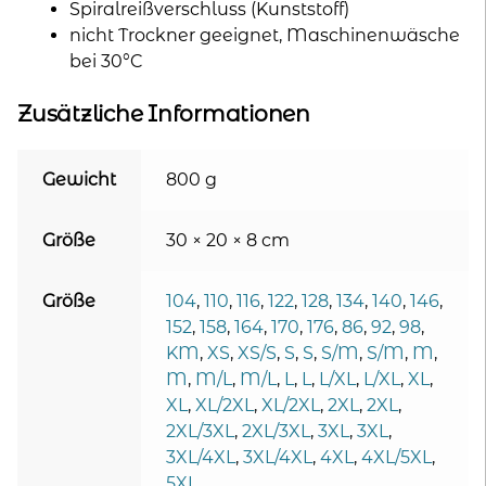
Spiralreißverschluss (Kunststoff)
nicht Trockner geeignet, Maschinenwäsche
bei 30°C
Zusätzliche Informationen
Gewicht
800 g
Größe
30 × 20 × 8 cm
Größe
104
,
110
,
116
,
122
,
128
,
134
,
140
,
146
,
152
,
158
,
164
,
170
,
176
,
86
,
92
,
98
,
KM
,
XS
,
XS/S
,
S
,
S
,
S/M
,
S/M
,
M
,
M
,
M/L
,
M/L
,
L
,
L
,
L/XL
,
L/XL
,
XL
,
XL
,
XL/2XL
,
XL/2XL
,
2XL
,
2XL
,
2XL/3XL
,
2XL/3XL
,
3XL
,
3XL
,
3XL/4XL
,
3XL/4XL
,
4XL
,
4XL/5XL
,
5XL