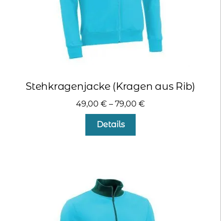
werden
Stehkragenjacke (Kragen aus Rib)
49,00
€
–
79,00
€
Dieses
Details
Produkt
weist
mehrere
Varianten
auf.
Die
Optionen
können