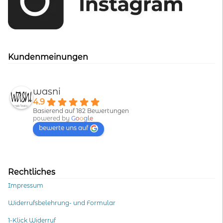
Kundenmeinungen
wasni
4.9
Basierend auf 182 Bewertungen
powered by
G
o
o
g
l
e
bewerte uns auf
Rechtliches
Impressum
Widerrufsbelehrung- und Formular
1-Klick Widerruf