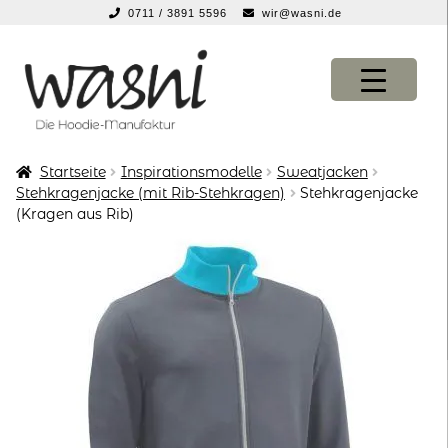
0711 / 3891 5596
wir@wasni.de
springen
Zur
Zum
Navigation
Inhalt
springen
springen
Startseite
Inspirationsmodelle
Sweatjacken
KONFIGURATOR
KONFIGURATOR
Stehkragenjacke (mit Rib-Stehkragen)
Stehkragenjacke
(Kragen aus Rib)
SHOP
SHOP
über uns
über uns
vor ort
vor ort
service
service
suche