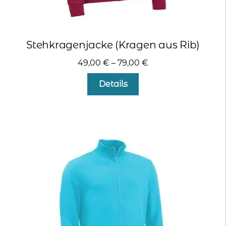
Stehkragenjacke (Kragen aus Rib)
49,00
€
–
79,00
€
Dieses
Details
Produkt
weist
mehrere
Varianten
auf.
Die
Optionen
können
auf
der
Produktseite
gewählt