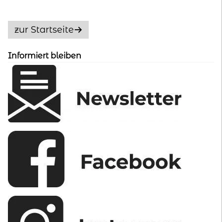
Die
Optionen
zur Startseite
können
auf
Informiert bleiben
der
Produktseite
gewählt
werden