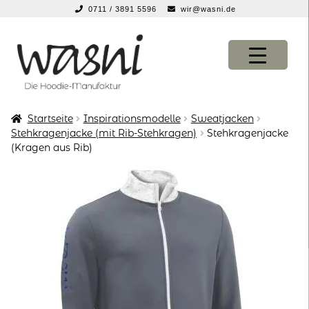
0711 / 3891 5596
wir@wasni.de
springen
Zur
Zum
Navigation
Inhalt
springen
springen
Startseite
Inspirationsmodelle
Sweatjacken
KONFIGURATOR
KONFIGURATOR
Stehkragenjacke (mit Rib-Stehkragen)
Stehkragenjacke
(Kragen aus Rib)
SHOP
SHOP
über uns
über uns
vor ort
vor ort
service
service
suche