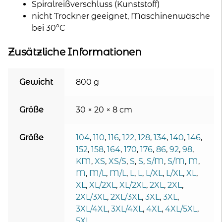
Spiralreißverschluss (Kunststoff)
nicht Trockner geeignet, Maschinenwäsche
bei 30°C
Zusätzliche Informationen
Gewicht
800 g
Größe
30 × 20 × 8 cm
Größe
104
,
110
,
116
,
122
,
128
,
134
,
140
,
146
,
152
,
158
,
164
,
170
,
176
,
86
,
92
,
98
,
KM
,
XS
,
XS/S
,
S
,
S
,
S/M
,
S/M
,
M
,
M
,
M/L
,
M/L
,
L
,
L
,
L/XL
,
L/XL
,
XL
,
XL
,
XL/2XL
,
XL/2XL
,
2XL
,
2XL
,
2XL/3XL
,
2XL/3XL
,
3XL
,
3XL
,
3XL/4XL
,
3XL/4XL
,
4XL
,
4XL/5XL
,
5XL