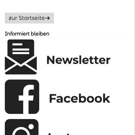
Die
Optionen
zur Startseite
können
auf
Informiert bleiben
der
Produktseite
gewählt
werden