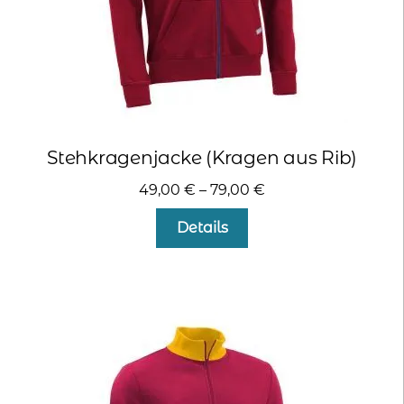
werden
Stehkragenjacke (Kragen aus Rib)
49,00
€
–
79,00
€
Dieses
Details
Produkt
weist
mehrere
Varianten
auf.
Die
Optionen
können