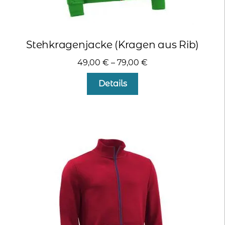
Stehkragenjacke (Kragen aus Rib)
49,00
€
–
79,00
€
Dieses
Details
Produkt
weist
mehrere
Varianten
auf.
Die
Optionen
können
auf
der
Produktseite
gewählt