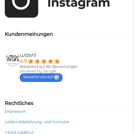
Kundenmeinungen
wasni
4.9
Basierend auf 182 Bewertungen
powered by
G
o
o
g
l
e
bewerte uns auf
Rechtliches
Impressum
Widerrufsbelehrung- und Formular
1-Klick Widerruf