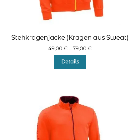
Stehkragenjacke (Kragen aus Sweat)
49,00
€
–
79,00
€
Dieses
Details
Produkt
weist
mehrere
Varianten
auf.
Die
Optionen
können
auf
der