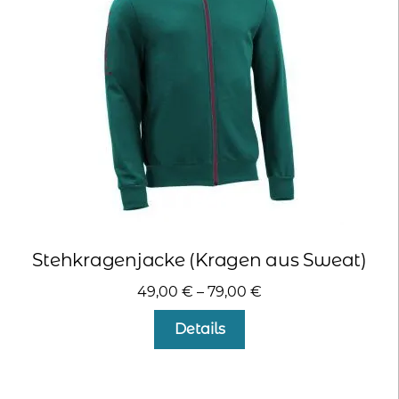
können
auf
der
Produktseite
gewählt
werden
Stehkragenjacke (Kragen aus Sweat)
49,00
€
–
79,00
€
Dieses
Details
Produkt
weist
mehrere