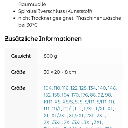
Baumwolle
Spiralreißverschluss (Kunststoff)
nicht Trockner geeignet, Maschinenwäsche
bei 30°C
Zusätzliche Informationen
Gewicht
800 g
Größe
30 × 20 × 8 cm
Größe
104
,
110
,
116
,
122
,
128
,
134
,
140
,
146
,
152
,
158
,
164
,
170
,
176
,
86
,
92
,
98
,
KM
,
XS
,
XS/S
,
S
,
S
,
S/M
,
S/M
,
M
,
M
,
M/L
,
M/L
,
L
,
L
,
L/XL
,
L/XL
,
XL
,
XL
,
XL/2XL
,
XL/2XL
,
2XL
,
2XL
,
2XL/3XL
,
2XL/3XL
,
3XL
,
3XL
,