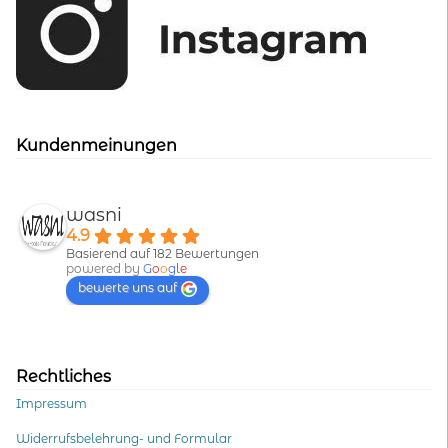
Kundenmeinungen
wasni
4.9
Basierend auf 182 Bewertungen
powered by
G
o
o
g
l
e
bewerte uns auf
Rechtliches
Impressum
Widerrufsbelehrung- und Formular