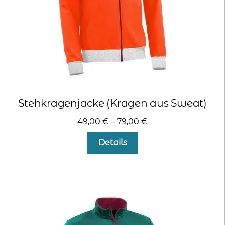
Produktseite
gewählt
werden
Stehkragenjacke (Kragen aus Sweat)
49,00
€
–
79,00
€
Dieses
Details
Produkt
weist
mehrere
Varianten
auf.
Die
Optionen