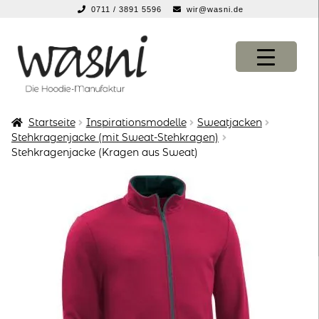
0711 / 3891 5596
wir@wasni.de
springen
Zur
Zum
Navigation
Inhalt
springen
springen
Startseite
Inspirationsmodelle
Sweatjacken
KONFIGURATOR
KONFIGURATOR
Stehkragenjacke (mit Sweat-Stehkragen)
Stehkragenjacke (Kragen aus Sweat)
SHOP
SHOP
über uns
über uns
vor ort
vor ort
service
service
suche