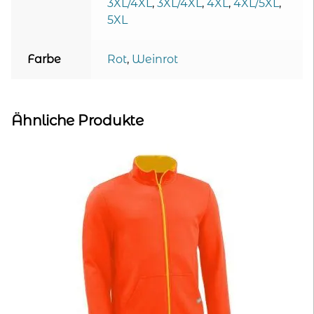
3XL/4XL
,
3XL/4XL
,
4XL
,
4XL/5XL
,
5XL
Farbe
Rot
,
Weinrot
Ähnliche Produkte