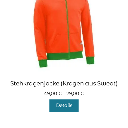
können
auf
der
Produktseite
gewählt
werden
Stehkragenjacke (Kragen aus Sweat)
49,00
€
–
79,00
€
Dieses
Details
Produkt
weist
mehrere