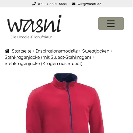
0711 / 3891 5596
wir@wasni.de
springen
Zur
Zum
Navigation
Inhalt
springen
springen
Startseite
Inspirationsmodelle
Sweatjacken
KONFIGURATOR
KONFIGURATOR
Stehkragenjacke (mit Sweat-Stehkragen)
Stehkragenjacke (Kragen aus Sweat)
SHOP
SHOP
über uns
über uns
vor ort
vor ort
service
service
suche