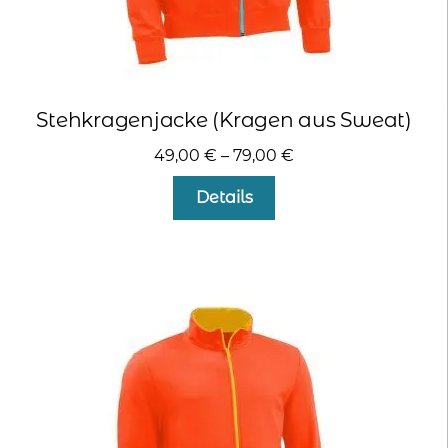
Stehkragenjacke (Kragen aus Sweat)
49,00
€
–
79,00
€
Dieses
Details
Produkt
weist
mehrere
Varianten
auf.
Die
Optionen
können
auf
der