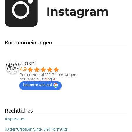
Kundenmeinungen
wasni
4.9
Basierend auf 182 Bewertungen
powered by
G
o
o
g
l
e
bewerte uns auf
Rechtliches
Impressum
Widerrufsbelehrung- und Formular