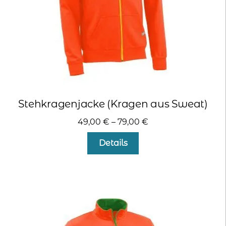
Produktseite
gewählt
werden
Stehkragenjacke (Kragen aus Sweat)
49,00
€
–
79,00
€
Dieses
Details
Produkt
weist
mehrere
Varianten
auf.
Die
Optionen