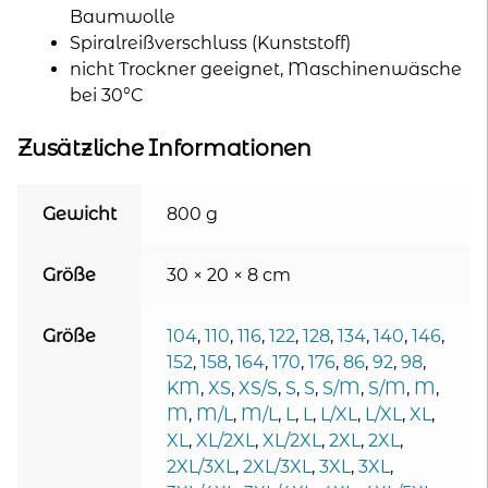
Baumwolle
Spiralreißverschluss (Kunststoff)
nicht Trockner geeignet, Maschinenwäsche
bei 30°C
Zusätzliche Informationen
Gewicht
800 g
Größe
30 × 20 × 8 cm
Größe
104
,
110
,
116
,
122
,
128
,
134
,
140
,
146
,
152
,
158
,
164
,
170
,
176
,
86
,
92
,
98
,
KM
,
XS
,
XS/S
,
S
,
S
,
S/M
,
S/M
,
M
,
M
,
M/L
,
M/L
,
L
,
L
,
L/XL
,
L/XL
,
XL
,
XL
,
XL/2XL
,
XL/2XL
,
2XL
,
2XL
,
2XL/3XL
,
2XL/3XL
,
3XL
,
3XL
,