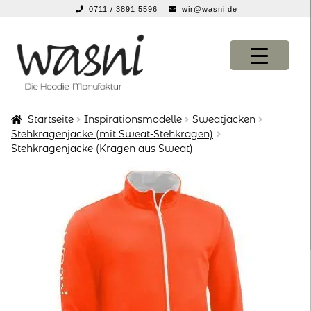
0711 / 3891 5596
wir@wasni.de
springen
Zur
Zum
Navigation
Inhalt
springen
springen
Startseite
Inspirationsmodelle
Sweatjacken
KONFIGURATOR
KONFIGURATOR
Stehkragenjacke (mit Sweat-Stehkragen)
Stehkragenjacke (Kragen aus Sweat)
SHOP
SHOP
über uns
über uns
vor ort
vor ort
service
service
suche