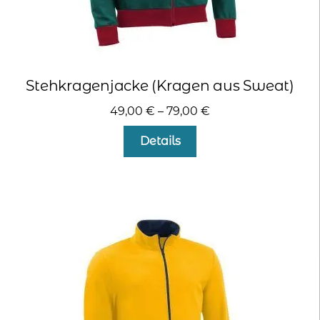
Stehkragenjacke (Kragen aus Sweat)
49,00
€
–
79,00
€
Dieses
Details
Produkt
weist
mehrere
Varianten
auf.
Die
Optionen
können
auf
der