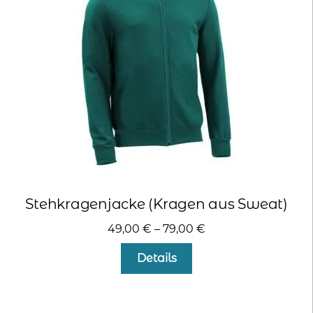
können
auf
der
Produktseite
gewählt
werden
Stehkragenjacke (Kragen aus Sweat)
49,00
€
–
79,00
€
Dieses
Details
Produkt
weist
mehrere