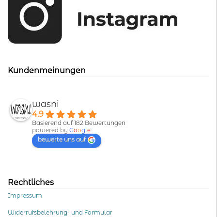
Kundenmeinungen
wasni
4.9
Basierend auf 182 Bewertungen
powered by
G
o
o
g
l
e
bewerte uns auf
Rechtliches
Impressum
Widerrufsbelehrung- und Formular