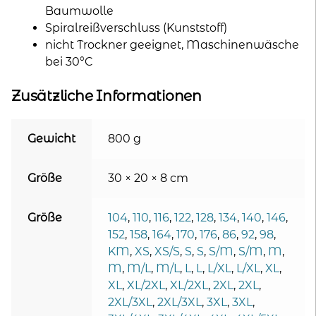
Baumwolle
Spiralreißverschluss (Kunststoff)
nicht Trockner geeignet, Maschinenwäsche
bei 30°C
Zusätzliche Informationen
Gewicht
800 g
Größe
30 × 20 × 8 cm
Größe
104
,
110
,
116
,
122
,
128
,
134
,
140
,
146
,
152
,
158
,
164
,
170
,
176
,
86
,
92
,
98
,
KM
,
XS
,
XS/S
,
S
,
S
,
S/M
,
S/M
,
M
,
M
,
M/L
,
M/L
,
L
,
L
,
L/XL
,
L/XL
,
XL
,
XL
,
XL/2XL
,
XL/2XL
,
2XL
,
2XL
,
2XL/3XL
,
2XL/3XL
,
3XL
,
3XL
,