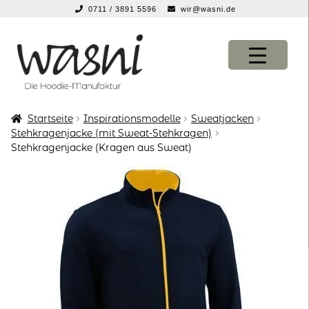
0711 / 3891 5596
wir@wasni.de
springen
Zur
Zum
Navigation
Inhalt
springen
springen
Startseite
Inspirationsmodelle
Sweatjacken
KONFIGURATOR
KONFIGURATOR
Stehkragenjacke (mit Sweat-Stehkragen)
Stehkragenjacke (Kragen aus Sweat)
SHOP
SHOP
über uns
über uns
vor ort
vor ort
service
service
suche