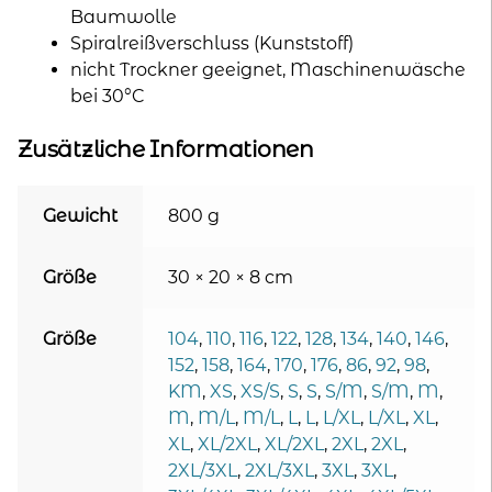
Baumwolle
Spiralreißverschluss (Kunststoff)
nicht Trockner geeignet, Maschinenwäsche
bei 30°C
Zusätzliche Informationen
Gewicht
800 g
Größe
30 × 20 × 8 cm
Größe
104
,
110
,
116
,
122
,
128
,
134
,
140
,
146
,
152
,
158
,
164
,
170
,
176
,
86
,
92
,
98
,
KM
,
XS
,
XS/S
,
S
,
S
,
S/M
,
S/M
,
M
,
M
,
M/L
,
M/L
,
L
,
L
,
L/XL
,
L/XL
,
XL
,
XL
,
XL/2XL
,
XL/2XL
,
2XL
,
2XL
,
2XL/3XL
,
2XL/3XL
,
3XL
,
3XL
,