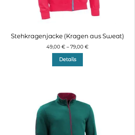
Stehkragenjacke (Kragen aus Sweat)
49,00
€
–
79,00
€
Dieses
Details
Produkt
weist
mehrere
Varianten
auf.
Die
Optionen
können
auf
der