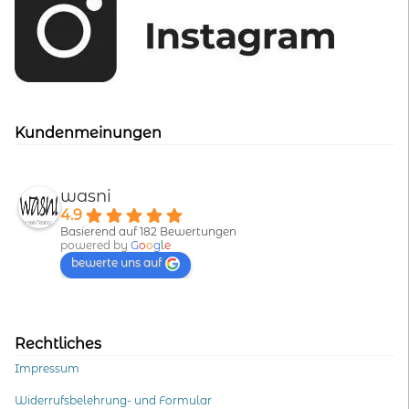
Kundenmeinungen
wasni
4.9
Basierend auf 182 Bewertungen
powered by
G
o
o
g
l
e
bewerte uns auf
Rechtliches
Impressum
Widerrufsbelehrung- und Formular