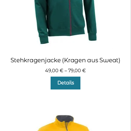
Produktseite
gewählt
werden
Stehkragenjacke (Kragen aus Sweat)
49,00
€
–
79,00
€
Dieses
Details
Produkt
weist
mehrere
Varianten
auf.
Die
Optionen