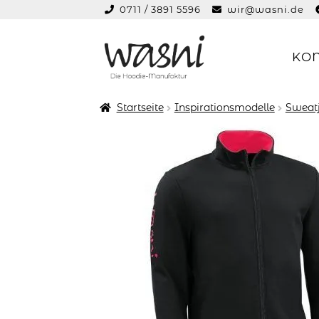
0711 / 3891 5596
wir@wasni.de
springen
KO
Zur
Zum
Navigation
Inhalt
springen
springen
Startseite
Inspirationsmodelle
Sweat