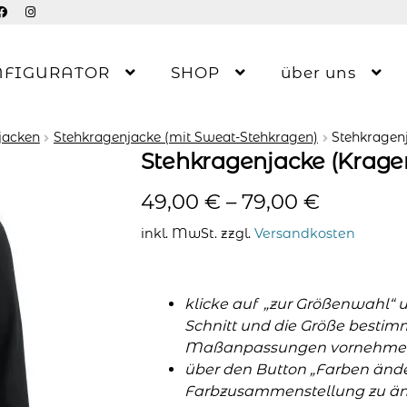
NFIGURATOR
SHOP
über uns
jacken
Stehkragenjacke (mit Sweat-Stehkragen)
Stehkragen
Stehkragenjacke (Krage
49,00
€
–
79,00
€
inkl. MwSt.
zzgl.
Versandkosten
klicke auf „zur Größenwahl“ 
Schnitt und die Größe bestim
Maßanpassungen vornehme
über den Button „Farben änder
Farbzusammenstellung zu änd