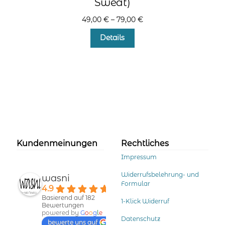
Sweat)
49,00
€
–
79,00
€
Dieses
Details
Produkt
weist
mehrere
Varianten
auf.
Die
Optionen
können
auf
der
Kundenmeinungen
Rechtliches
Produktseite
Impressum
gewählt
werden
Widerrufsbelehrung- und
wasni
Formular
4.9
Basierend auf 182
1-Klick Widerruf
Bewertungen
powered by
G
o
o
g
l
e
Datenschutz
bewerte uns auf