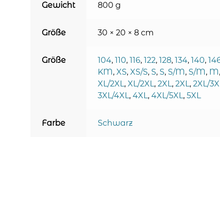
Gewicht
800 g
Größe
30 × 20 × 8 cm
Größe
104
,
110
,
116
,
122
,
128
,
134
,
140
,
14
KM
,
XS
,
XS/S
,
S
,
S
,
S/M
,
S/M
,
M
XL/2XL
,
XL/2XL
,
2XL
,
2XL
,
2XL/3X
3XL/4XL
,
4XL
,
4XL/5XL
,
5XL
Farbe
Schwarz