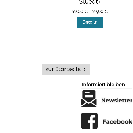
Sweat)
49,00
€
–
79,00
€
Dieses
Details
Produkt
weist
mehrere
Varianten
auf.
Die
Optionen
zur Startseite
können
auf
der
Informiert bleiben
Produktseite
gewählt
werden