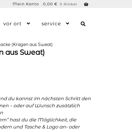
Mein Konto
0,00
€
0 Artikel
vor ort
service
jacke (Kragen aus Sweat)
n aus Sweat)
und du kannst im nächsten Schritt den
men – oder auf Wunsch zusätzlich
n
n“ hast du die Möglichkeit, die
ern und Tasche & Logo an- oder