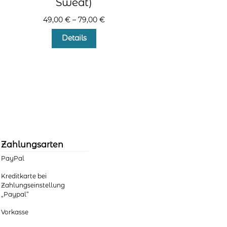
Sweat)
49,00
€
–
79,00
€
Dieses
Details
Produkt
weist
mehrere
Varianten
auf.
Die
Optionen
können
auf
der
Zahlungsarten
Produktseite
PayPal
gewählt
werden
Kreditkarte bei
Zahlungseinstellung
„Paypal“
Vorkasse