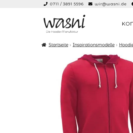
0711 / 3891 5596
wir@wasni.de
springen
KO
Zur
Zum
Navigation
Inhalt
springen
springen
Startseite
Inspirationsmodelle
Hoodie