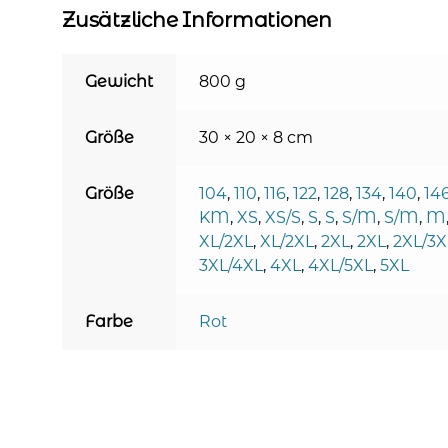
Zusätzliche Informationen
Gewicht
800 g
Größe
30 × 20 × 8 cm
Größe
104
,
110
,
116
,
122
,
128
,
134
,
140
,
14
KM
,
XS
,
XS/S
,
S
,
S
,
S/M
,
S/M
,
M
XL/2XL
,
XL/2XL
,
2XL
,
2XL
,
2XL/3X
3XL/4XL
,
4XL
,
4XL/5XL
,
5XL
Farbe
Rot