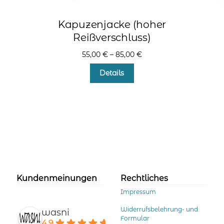
Kapuzenjacke (hoher
Reißverschluss)
55,00
€
–
85,00
€
Dieses
Details
Produkt
weist
mehrere
Varianten
auf.
Die
Optionen
können
auf
der
Kundenmeinungen
Rechtliches
Produktseite
Impressum
gewählt
werden
Widerrufsbelehrung- und
wasni
Formular
4.9