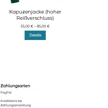
Kapuzenjacke (hoher
Reißverschluss)
55,00
€
–
85,00
€
Dieses
Details
Produkt
weist
mehrere
Varianten
auf.
Die
Optionen
können
auf
der
Zahlungsarten
Produktseite
PayPal
gewählt
werden
Kreditkarte bei
Zahlungseinstellung