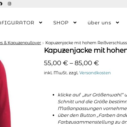
NFIGURATOR
SHOP
über uns
s & Kapuzenpullover
Kapuzenjacke mit hohem Reißverschluss
Kapuzenjacke mit hohem
55,00
€
–
85,00
€
inkl. MwSt.
zzgl.
Versandkosten
klicke auf „zur Größenwahl“ 
Schnitt und die Größe bestim
Maßanpassungen vornehme
über den Button „Farben änder
Farbzusammenstellung zu änd