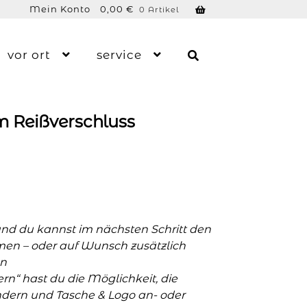
Mein Konto
0,00
€
0 Artikel
vor ort
service
 Reißverschluss
und du kannst im nächsten Schritt den
men – oder auf Wunsch zusätzlich
n
n“ hast du die Möglichkeit, die
ern und Tasche & Logo an- oder