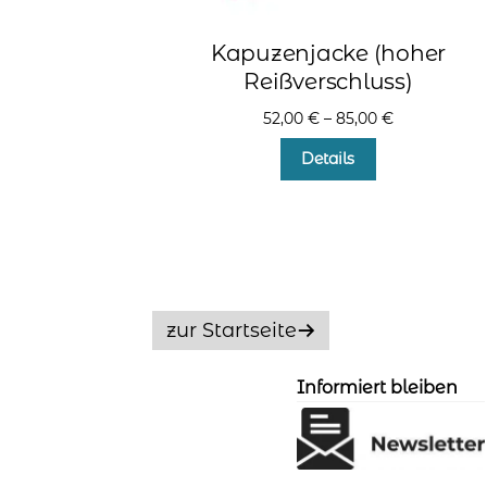
Kapuzenjacke (hoher
Reißverschluss)
52,00
€
–
85,00
€
Dieses
Details
Produkt
weist
mehrere
Varianten
auf.
Die
Optionen
zur Startseite
können
auf
der
Informiert bleiben
Produktseite
gewählt
werden