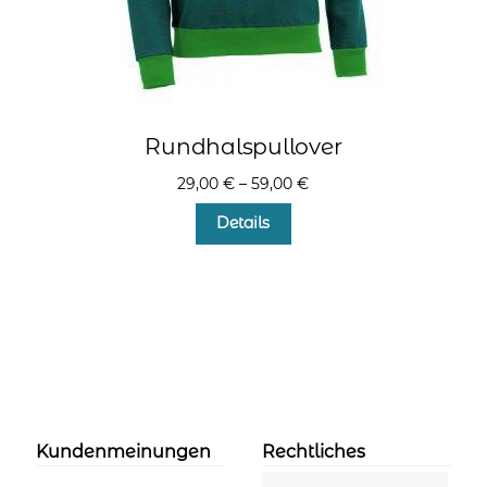
Rundhalspullover
29,00
€
–
59,00
€
Dieses
Details
Produkt
weist
mehrere
Varianten
auf.
Die
Optionen
können
auf
der
Kundenmeinungen
Rechtliches
Produktseite
gewählt