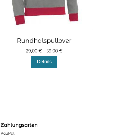
Rundhalspullover
29,00
€
–
59,00
€
Dieses
Details
Produkt
weist
mehrere
Varianten
auf.
Die
Optionen
können
auf
der
Zahlungsarten
Produktseite
PayPal
gewählt