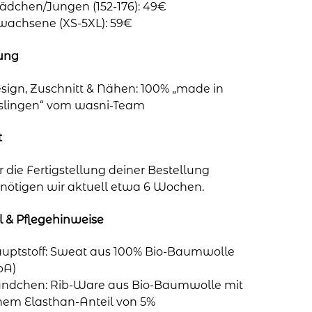
dchen/Jungen (152-176): 49€
wachsene (XS-5XL): 59€
lung
sign, Zuschnitt & Nähen: 100% „made in
slingen“ vom wasni-Team
t
r die Fertigstellung deiner Bestellung
nötigen wir aktuell etwa 6 Wochen.
l & Pflegehinweise
uptstoff: Sweat aus 100% Bio-Baumwolle
bA)
ndchen: Rib-Ware aus Bio-Baumwolle mit
nem Elasthan-Anteil von 5%