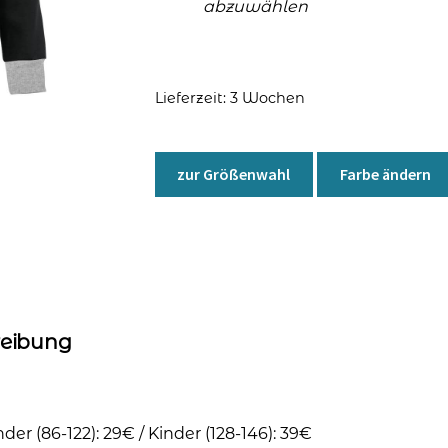
abzuwählen
Lieferzeit:
3 Wochen
zur Größenwahl
Farbe ändern
reibung
nder (86-122): 29€ / Kinder (128-146): 39€