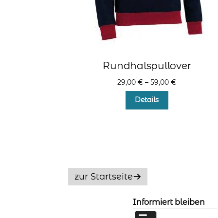
Rundhalspullover
29,00
€
–
59,00
€
Dieses
Details
Produkt
weist
mehrere
Varianten
auf.
Die
Optionen
zur Startseite
können
auf
der
Informiert bleiben
Produktseite
gewählt