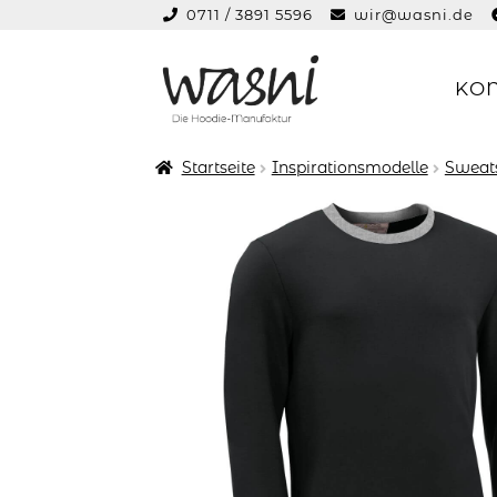
0711 / 3891 5596
wir@wasni.de
springen
KO
Zur
Zum
Navigation
Inhalt
springen
springen
Startseite
Inspirationsmodelle
Sweats