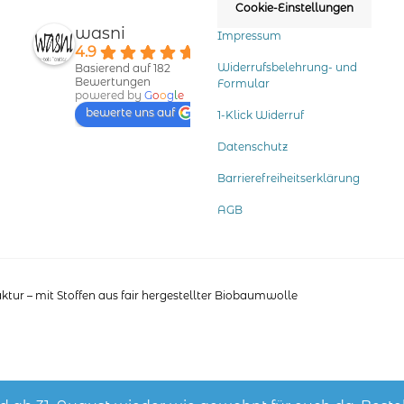
Cookie-Einstellungen
werden
wasni
Impressum
4.9
Widerrufsbelehrung- und
Basierend auf 182
Bewertungen
Formular
powered by
G
o
o
g
l
e
bewerte uns auf
1-Klick Widerruf
Datenschutz
Barrierefreiheitserklärung
AGB
tur – mit Stoffen aus fair hergestellter Biobaumwolle