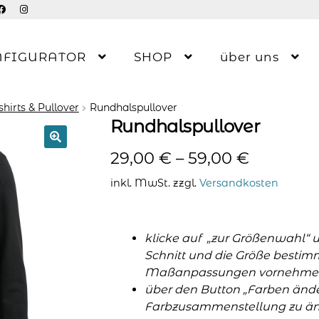
NFIGURATOR
SHOP
über uns
hirts & Pullover
Rundhalspullover
Rundhalspullover
29,00
€
–
59,00
€
inkl. MwSt.
zzgl.
Versandkosten
klicke auf „zur Größenwahl“ 
Schnitt und die Größe bestim
Maßanpassungen vornehme
über den Button „Farben änder
Farbzusammenstellung zu änd