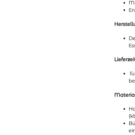
Mä
Er
Herstel
De
Es
Lieferzei
fü
be
Materia
Ha
(k
Bü
ei