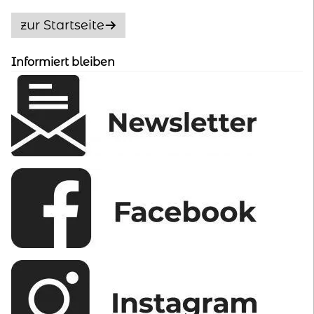
Optionen
zur Startseite
können
auf
Informiert bleiben
der
Produktseite
gewählt
werden