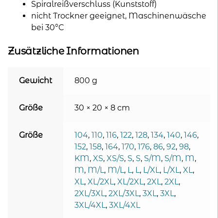
Spiralreißverschluss (Kunststoff)
nicht Trockner geeignet, Maschinenwäsche
bei 30°C
Zusätzliche Informationen
Gewicht
800 g
Größe
30 × 20 × 8 cm
Größe
104
,
110
,
116
,
122
,
128
,
134
,
140
,
146
,
152
,
158
,
164
,
170
,
176
,
86
,
92
,
98
,
KM
,
XS
,
XS/S
,
S
,
S
,
S/M
,
S/M
,
M
,
M
,
M/L
,
M/L
,
L
,
L
,
L/XL
,
L/XL
,
XL
,
XL
,
XL/2XL
,
XL/2XL
,
2XL
,
2XL
,
2XL/3XL
,
2XL/3XL
,
3XL
,
3XL
,
3XL/4XL
,
3XL/4XL