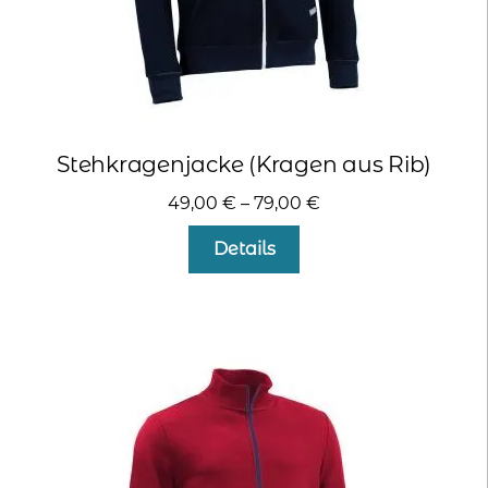
Stehkragenjacke (Kragen aus Rib)
49,00
€
–
79,00
€
Dieses
Details
Produkt
weist
mehrere
Varianten
auf.
Die
Optionen
können
auf