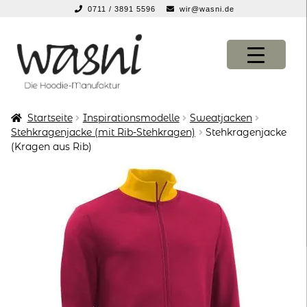
0711 / 3891 5596
wir@wasni.de
springen
Zur
Zum
Navigation
Inhalt
springen
springen
Startseite
Inspirationsmodelle
Sweatjacken
KONFIGURATOR
KONFIGURATOR
Stehkragenjacke (mit Rib-Stehkragen)
Stehkragenjacke
(Kragen aus Rib)
SHOP
SHOP
über uns
über uns
vor ort
vor ort
service
service
suche