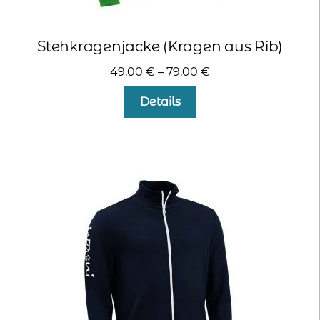
Stehkragenjacke (Kragen aus Rib)
49,00
€
–
79,00
€
Dieses
Details
Produkt
weist
mehrere
Varianten
auf.
Die
Optionen
können
auf
der
Produktseite
gewählt
werden