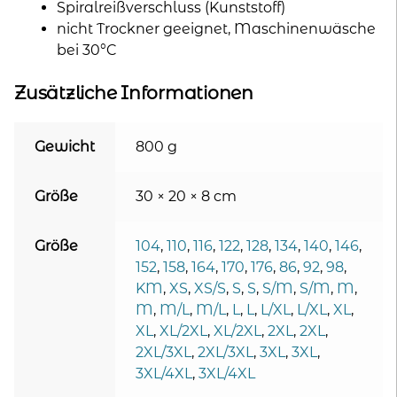
Spiralreißverschluss (Kunststoff)
nicht Trockner geeignet, Maschinenwäsche
bei 30°C
Zusätzliche Informationen
Gewicht
800 g
Größe
30 × 20 × 8 cm
Größe
104
,
110
,
116
,
122
,
128
,
134
,
140
,
146
,
152
,
158
,
164
,
170
,
176
,
86
,
92
,
98
,
KM
,
XS
,
XS/S
,
S
,
S
,
S/M
,
S/M
,
M
,
M
,
M/L
,
M/L
,
L
,
L
,
L/XL
,
L/XL
,
XL
,
XL
,
XL/2XL
,
XL/2XL
,
2XL
,
2XL
,
2XL/3XL
,
2XL/3XL
,
3XL
,
3XL
,
3XL/4XL
,
3XL/4XL