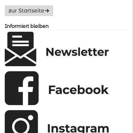
Optionen
zur Startseite
können
auf
Informiert bleiben
der
Produktseite
gewählt
werden