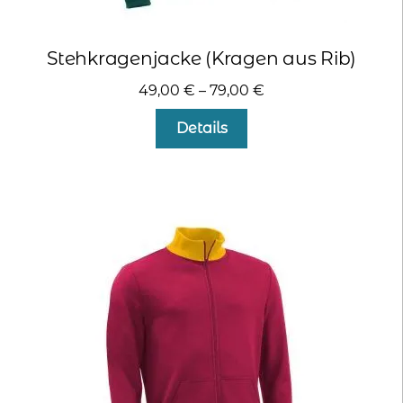
Stehkragenjacke (Kragen aus Rib)
49,00
€
–
79,00
€
Dieses
Details
Produkt
weist
mehrere
Varianten
auf.
Die
Optionen
können
auf
der
Produktseite
gewählt
werden