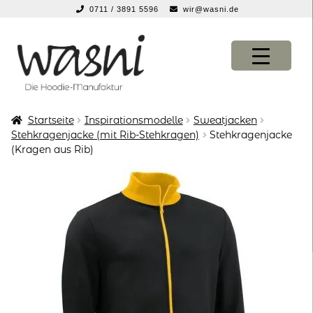
0711 / 3891 5596
wir@wasni.de
springen
Zur
Zum
Navigation
Inhalt
springen
springen
Startseite
Inspirationsmodelle
Sweatjacken
KONFIGURATOR
KONFIGURATOR
Stehkragenjacke (mit Rib-Stehkragen)
Stehkragenjacke
(Kragen aus Rib)
SHOP
SHOP
über uns
über uns
vor ort
vor ort
service
service
suche