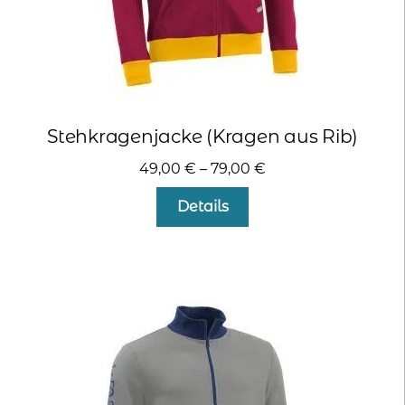
Stehkragenjacke (Kragen aus Rib)
49,00
€
–
79,00
€
Dieses
Details
Produkt
weist
mehrere
Varianten
auf.
Die
Optionen
können
auf