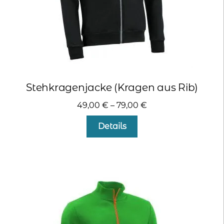
werden
Stehkragenjacke (Kragen aus Rib)
49,00
€
–
79,00
€
Dieses
Details
Produkt
weist
mehrere
Varianten
auf.
Die
Optionen
können