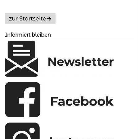
Die
Optionen
zur Startseite
können
auf
Informiert bleiben
der
Produktseite
gewählt
werden