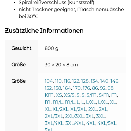
Spiralreißverschluss (Kunststoff)
nicht Trockner geeignet, Maschinenwäsche
bei 30°C
Zusätzliche Informationen
Gewicht
800 g
Größe
30 × 20 × 8 cm
Größe
104
,
110
,
116
,
122
,
128
,
134
,
140
,
146
,
152
,
158
,
164
,
170
,
176
,
86
,
92
,
98
,
KM
,
XS
,
XS/S
,
S
,
S
,
S/M
,
S/M
,
M
,
M
,
M/L
,
M/L
,
L
,
L
,
L/XL
,
L/XL
,
XL
,
XL
,
XL/2XL
,
XL/2XL
,
2XL
,
2XL
,
2XL/3XL
,
2XL/3XL
,
3XL
,
3XL
,
3XL/4XL
,
3XL/4XL
,
4XL
,
4XL/5XL
,
5XL