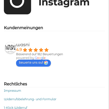
Kundenmeinungen
wasni
4.9
Basierend auf 182 Bewertungen
powered by
G
o
o
g
l
e
bewerte uns auf
Rechtliches
Impressum
Widerrufsbelehrung- und Formular
1-Klick Widerruf