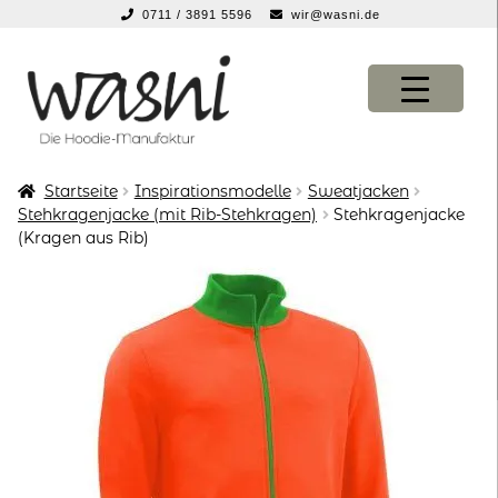
0711 / 3891 5596
wir@wasni.de
springen
Zur
Zum
Navigation
Inhalt
springen
springen
Startseite
Inspirationsmodelle
Sweatjacken
KONFIGURATOR
KONFIGURATOR
Stehkragenjacke (mit Rib-Stehkragen)
Stehkragenjacke
(Kragen aus Rib)
SHOP
SHOP
über uns
über uns
vor ort
vor ort
service
service
suche