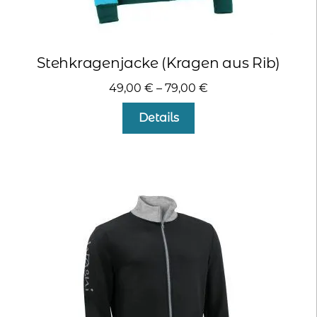
Stehkragenjacke (Kragen aus Rib)
49,00
€
–
79,00
€
Dieses
Details
Produkt
weist
mehrere
Varianten
auf.
Die
Optionen
können
auf
der
Produktseite
gewählt