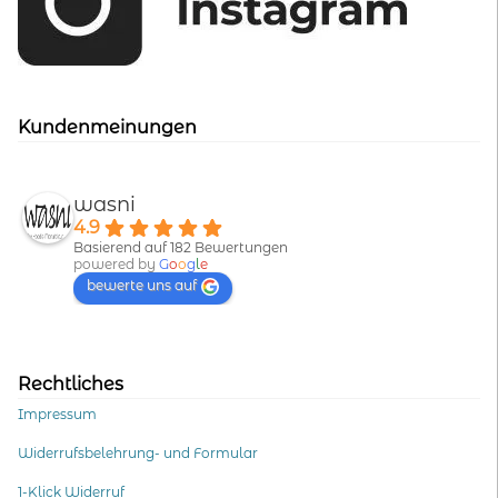
Kundenmeinungen
wasni
4.9
Basierend auf 182 Bewertungen
powered by
G
o
o
g
l
e
bewerte uns auf
Rechtliches
Impressum
Widerrufsbelehrung- und Formular
1-Klick Widerruf