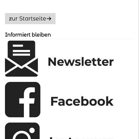
Die
Optionen
zur Startseite
können
auf
Informiert bleiben
der
Produktseite
gewählt
werden