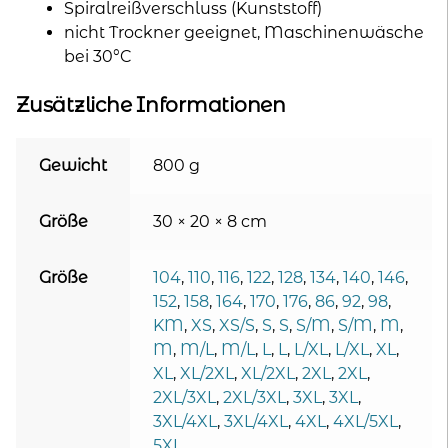
Spiralreißverschluss (Kunststoff)
nicht Trockner geeignet, Maschinenwäsche
bei 30°C
Zusätzliche Informationen
Gewicht
800 g
Größe
30 × 20 × 8 cm
Größe
104
,
110
,
116
,
122
,
128
,
134
,
140
,
146
,
152
,
158
,
164
,
170
,
176
,
86
,
92
,
98
,
KM
,
XS
,
XS/S
,
S
,
S
,
S/M
,
S/M
,
M
,
M
,
M/L
,
M/L
,
L
,
L
,
L/XL
,
L/XL
,
XL
,
XL
,
XL/2XL
,
XL/2XL
,
2XL
,
2XL
,
2XL/3XL
,
2XL/3XL
,
3XL
,
3XL
,
3XL/4XL
,
3XL/4XL
,
4XL
,
4XL/5XL
,
5XL