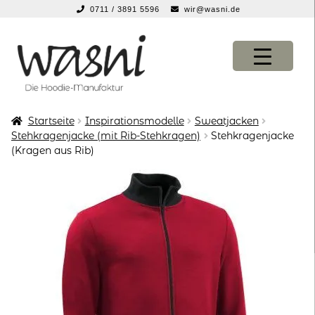
0711 / 3891 5596
wir@wasni.de
springen
Zur
Zum
Navigation
Inhalt
springen
springen
Startseite
Inspirationsmodelle
Sweatjacken
KONFIGURATOR
KONFIGURATOR
Stehkragenjacke (mit Rib-Stehkragen)
Stehkragenjacke
(Kragen aus Rib)
SHOP
SHOP
über uns
über uns
vor ort
vor ort
service
service
suche