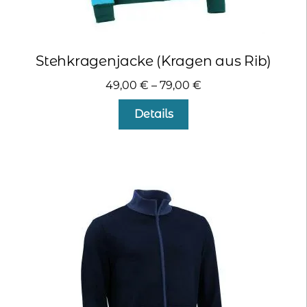
Stehkragenjacke (Kragen aus Rib)
49,00
€
–
79,00
€
Dieses
Details
Produkt
weist
mehrere
Varianten
auf.
Die
Optionen
können
auf
der
Produktseite
gewählt