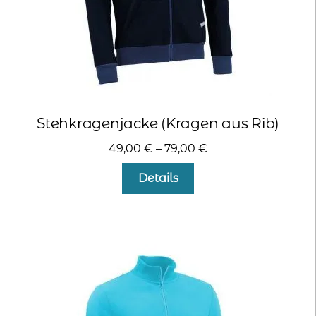
werden
Stehkragenjacke (Kragen aus Rib)
49,00
€
–
79,00
€
Dieses
Details
Produkt
weist
mehrere
Varianten
auf.
Die
Optionen
können