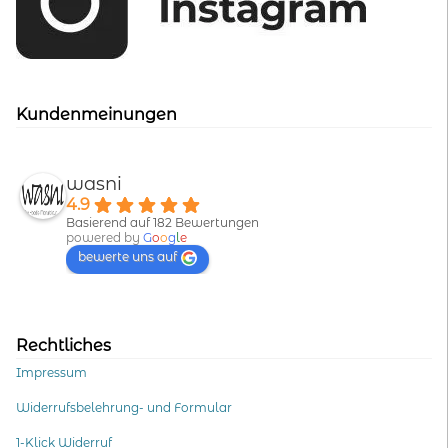
Kundenmeinungen
wasni
4.9
Basierend auf 182 Bewertungen
powered by
G
o
o
g
l
e
bewerte uns auf
Rechtliches
Impressum
Widerrufsbelehrung- und Formular
1-Klick Widerruf