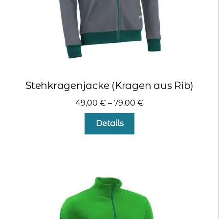
werden
Stehkragenjacke (Kragen aus Rib)
49,00
€
–
79,00
€
Dieses
Details
Produkt
weist
mehrere
Varianten
auf.
Die
Optionen
können