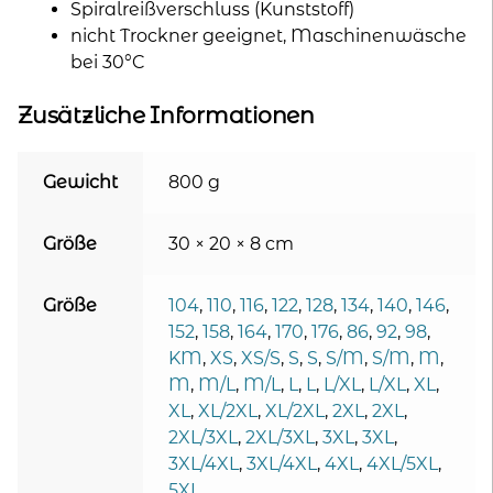
Spiralreißverschluss (Kunststoff)
nicht Trockner geeignet, Maschinenwäsche
bei 30°C
Zusätzliche Informationen
Gewicht
800 g
Größe
30 × 20 × 8 cm
Größe
104
,
110
,
116
,
122
,
128
,
134
,
140
,
146
,
152
,
158
,
164
,
170
,
176
,
86
,
92
,
98
,
KM
,
XS
,
XS/S
,
S
,
S
,
S/M
,
S/M
,
M
,
M
,
M/L
,
M/L
,
L
,
L
,
L/XL
,
L/XL
,
XL
,
XL
,
XL/2XL
,
XL/2XL
,
2XL
,
2XL
,
2XL/3XL
,
2XL/3XL
,
3XL
,
3XL
,
3XL/4XL
,
3XL/4XL
,
4XL
,
4XL/5XL
,
5XL