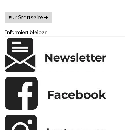
Die
Optionen
zur Startseite
können
auf
Informiert bleiben
der
Produktseite
gewählt
werden