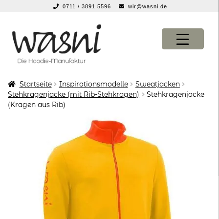
0711 / 3891 5596
wir@wasni.de
springen
Zur
Zum
Navigation
Inhalt
springen
springen
Startseite
Inspirationsmodelle
Sweatjacken
KONFIGURATOR
KONFIGURATOR
Stehkragenjacke (mit Rib-Stehkragen)
Stehkragenjacke
(Kragen aus Rib)
SHOP
SHOP
über uns
über uns
vor ort
vor ort
service
service
suche