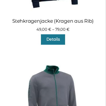
Stehkragenjacke (Kragen aus Rib)
49,00
€
–
79,00
€
Dieses
Details
Produkt
weist
mehrere
Varianten
auf.
Die
Optionen
können
auf
der
Produktseite
gewählt