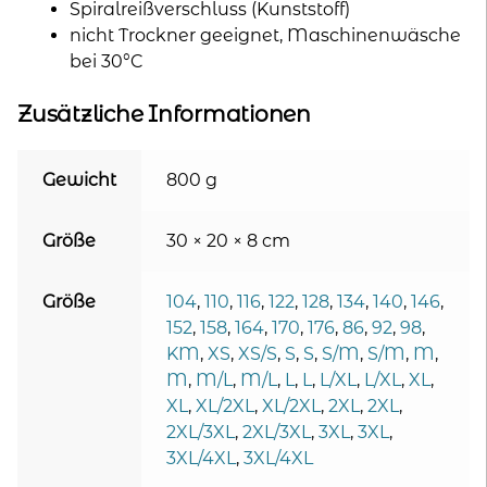
Spiralreißverschluss (Kunststoff)
nicht Trockner geeignet, Maschinenwäsche
bei 30°C
Zusätzliche Informationen
Gewicht
800 g
Größe
30 × 20 × 8 cm
Größe
104
,
110
,
116
,
122
,
128
,
134
,
140
,
146
,
152
,
158
,
164
,
170
,
176
,
86
,
92
,
98
,
KM
,
XS
,
XS/S
,
S
,
S
,
S/M
,
S/M
,
M
,
M
,
M/L
,
M/L
,
L
,
L
,
L/XL
,
L/XL
,
XL
,
XL
,
XL/2XL
,
XL/2XL
,
2XL
,
2XL
,
2XL/3XL
,
2XL/3XL
,
3XL
,
3XL
,
3XL/4XL
,
3XL/4XL