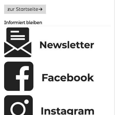
Optionen
zur Startseite
können
auf
Informiert bleiben
der
Produktseite
gewählt
werden