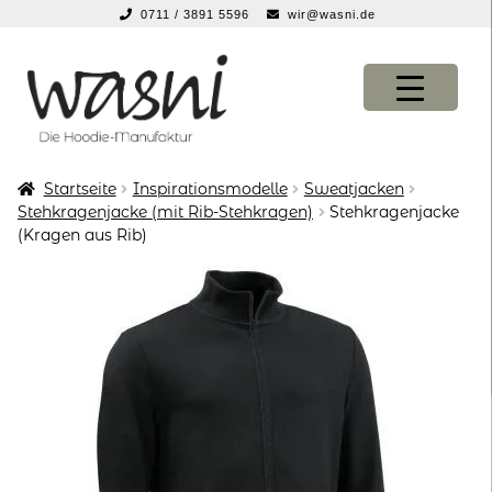
0711 / 3891 5596
wir@wasni.de
springen
Zur
Zum
Navigation
Inhalt
springen
springen
Startseite
Inspirationsmodelle
Sweatjacken
KONFIGURATOR
KONFIGURATOR
Stehkragenjacke (mit Rib-Stehkragen)
Stehkragenjacke
(Kragen aus Rib)
SHOP
SHOP
über uns
über uns
vor ort
vor ort
service
service
suche