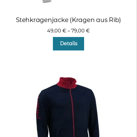
Stehkragenjacke (Kragen aus Rib)
49,00
€
–
79,00
€
Dieses
Details
Produkt
weist
mehrere
Varianten
auf.
Die
Optionen
können
auf
der
Produktseite
gewählt
werden