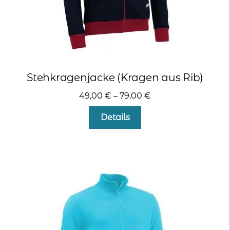
Stehkragenjacke (Kragen aus Rib)
49,00
€
–
79,00
€
Dieses
Details
Produkt
weist
mehrere
Varianten
auf.
Die
Optionen
können
auf