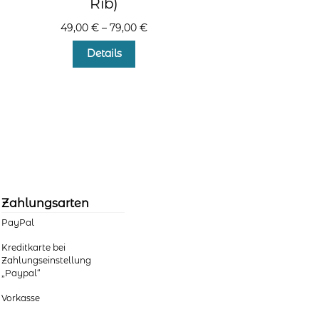
Rib)
49,00
€
–
79,00
€
Dieses
Details
Produkt
weist
mehrere
Varianten
auf.
Die
Optionen
können
auf
der
Zahlungsarten
Produktseite
PayPal
gewählt
werden
Kreditkarte bei
Zahlungseinstellung
„Paypal“
Vorkasse