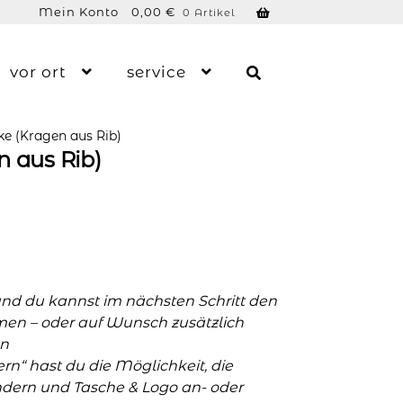
Mein Konto
0,00
€
0 Artikel
vor ort
service
ke (Kragen aus Rib)
 aus Rib)
und du kannst im nächsten Schritt den
men – oder auf Wunsch zusätzlich
n
n“ hast du die Möglichkeit, die
ern und Tasche & Logo an- oder