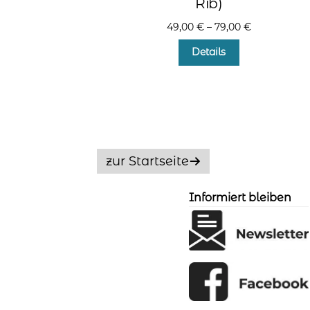
Rib)
49,00
€
–
79,00
€
Dieses
Details
Produkt
weist
mehrere
Varianten
auf.
Die
Optionen
zur Startseite
können
auf
der
Informiert bleiben
Produktseite
gewählt
werden