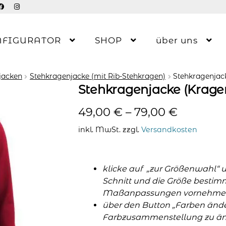
NFIGURATOR
SHOP
über uns
jacken
Stehkragenjacke (mit Rib-Stehkragen)
Stehkragenjac
Stehkragenjacke (Kragen
49,00
€
–
79,00
€
inkl. MwSt.
zzgl.
Versandkosten
klicke auf „zur Größenwahl“ 
Schnitt und die Größe bestim
Maßanpassungen vornehme
über den Button „Farben änder
Farbzusammenstellung zu änd