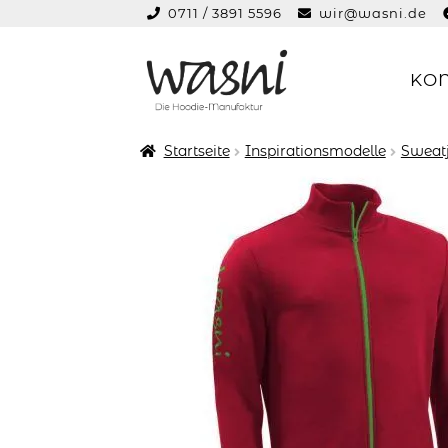
0711 / 3891 5596
wir@wasni.de
springen
KO
Zur
Zum
Navigation
Inhalt
springen
springen
Startseite
Inspirationsmodelle
Sweat