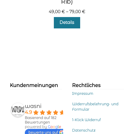
Rib)
49,00
€
–
79,00
€
Dieses
Details
Produkt
weist
mehrere
Varianten
auf.
Die
Optionen
können
auf
der
Kundenmeinungen
Rechtliches
Produktseite
Impressum
gewählt
werden
Widerrufsbelehrung- und
wasni
Formular
4.9
Basierend auf 182
1-Klick Widerruf
Bewertungen
powered by
G
o
o
g
l
e
Datenschutz
bewerte uns auf