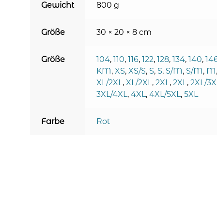
Gewicht
800 g
Größe
30 × 20 × 8 cm
Größe
104
,
110
,
116
,
122
,
128
,
134
,
140
,
14
KM
,
XS
,
XS/S
,
S
,
S
,
S/M
,
S/M
,
M
XL/2XL
,
XL/2XL
,
2XL
,
2XL
,
2XL/3X
3XL/4XL
,
4XL
,
4XL/5XL
,
5XL
Farbe
Rot