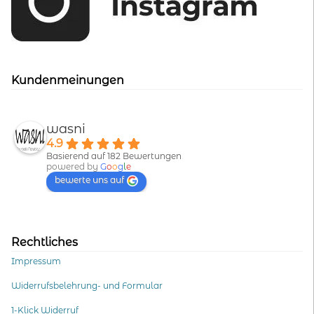
Kundenmeinungen
wasni
4.9
Basierend auf 182 Bewertungen
powered by
G
o
o
g
l
e
bewerte uns auf
Rechtliches
Impressum
Widerrufsbelehrung- und Formular
1-Klick Widerruf