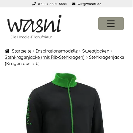
0711 / 3891 5596
wir@wasni.de
springen
Zur
Zum
Navigation
Inhalt
springen
springen
Startseite
Inspirationsmodelle
Sweatjacken
KONFIGURATOR
KONFIGURATOR
Stehkragenjacke (mit Rib-Stehkragen)
Stehkragenjacke
(Kragen aus Rib)
SHOP
SHOP
über uns
über uns
vor ort
vor ort
service
service
suche