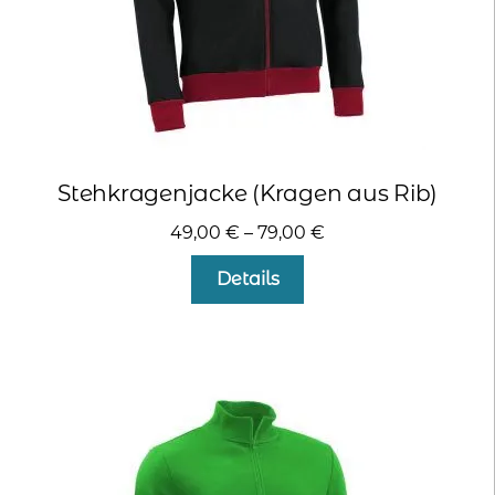
werden
Stehkragenjacke (Kragen aus Rib)
49,00
€
–
79,00
€
Dieses
Details
Produkt
weist
mehrere
Varianten
auf.
Die
Optionen
können