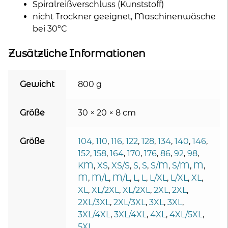
Spiralreißverschluss (Kunststoff)
nicht Trockner geeignet, Maschinenwäsche
bei 30°C
Zusätzliche Informationen
Gewicht
800 g
Größe
30 × 20 × 8 cm
Größe
104
,
110
,
116
,
122
,
128
,
134
,
140
,
146
,
152
,
158
,
164
,
170
,
176
,
86
,
92
,
98
,
KM
,
XS
,
XS/S
,
S
,
S
,
S/M
,
S/M
,
M
,
M
,
M/L
,
M/L
,
L
,
L
,
L/XL
,
L/XL
,
XL
,
XL
,
XL/2XL
,
XL/2XL
,
2XL
,
2XL
,
2XL/3XL
,
2XL/3XL
,
3XL
,
3XL
,
3XL/4XL
,
3XL/4XL
,
4XL
,
4XL/5XL
,
5XL