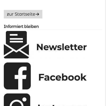
Die
Optionen
zur Startseite
können
auf
Informiert bleiben
der
Produktseite
gewählt
werden