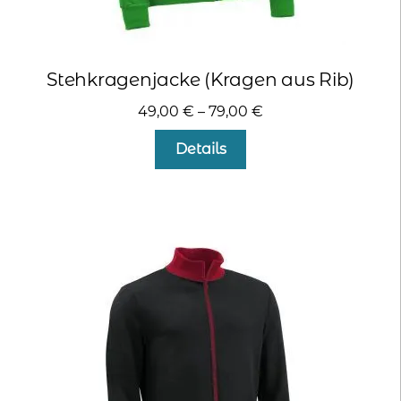
Stehkragenjacke (Kragen aus Rib)
49,00
€
–
79,00
€
Dieses
Details
Produkt
weist
mehrere
Varianten
auf.
Die
Optionen
können
auf
der
Produktseite
gewählt